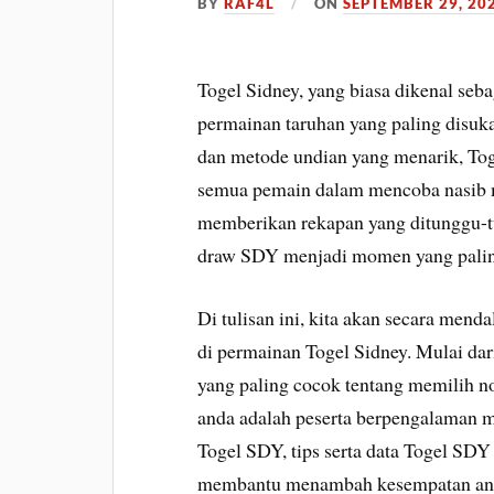
BY
RAF4L
ON
SEPTEMBER 29, 20
Togel Sidney, yang biasa dikenal seba
permainan taruhan yang paling disuka
dan metode undian yang menarik, T
semua pemain dalam mencoba nasib m
memberikan rekapan yang ditunggu-tu
draw SDY menjadi momen yang paling
Di tulisan ini, kita akan secara men
di permainan Togel Sidney. Mulai da
yang paling cocok tentang memilih no
anda adalah peserta berpengalaman 
Togel SDY, tips serta data Togel SDY
membantu menambah kesempatan anda