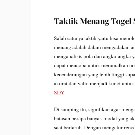
Taktik Menang Togel
Salah satunya taktik yaitu bisa me
menang adalah dalam mengadakan ana
menganalisis pola dan angka-angka y
dapat mencoba untuk meramalkan no
kecenderungan yang lebih tinggi supa
akurat dan valid menjadi kunci untu
SDY
Di samping itu, signifikan agar men
batasan berapa banyak modal yang aka
saat bertaruh. Dengan mengatur ren