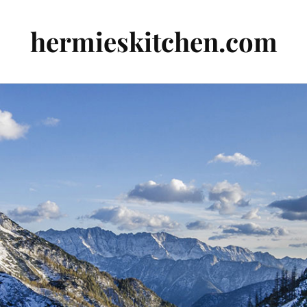
hermieskitchen.com