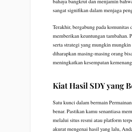
bahaya bangkrut dan menjamin bahwa
sangat signifikan dalam menjaga peng
Terakhir, bergabung pada komunitas 
memberikan keuntungan tambahan. Par
serta strategi yang mungkin mungkin 
diharapkan masing-masing orang bisa
meningkatkan kesempatan kemenanga
Kiat Hasil SDY yang 
Satu kunci dalam bermain Permaina
benar. Pastikan kamu senantiasa mema
melalui situs resmi atau platform te
akurat mengenai hasil yang lalu, And