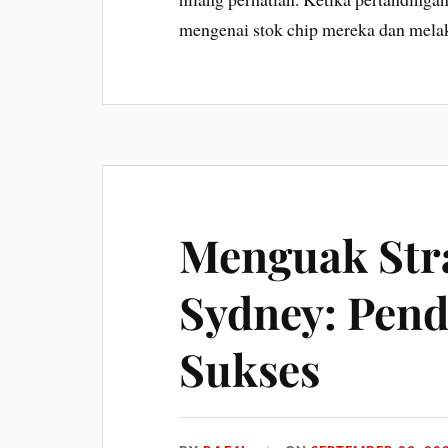
mengenai stok chip mereka dan mela
Menguak Stra
Sydney: Pend
Sukses