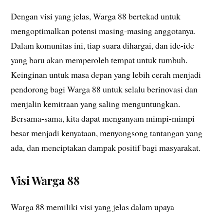
Dengan visi yang jelas, Warga 88 bertekad untuk
mengoptimalkan potensi masing-masing anggotanya.
Dalam komunitas ini, tiap suara dihargai, dan ide-ide
yang baru akan memperoleh tempat untuk tumbuh.
Keinginan untuk masa depan yang lebih cerah menjadi
pendorong bagi Warga 88 untuk selalu berinovasi dan
menjalin kemitraan yang saling menguntungkan.
Bersama-sama, kita dapat menganyam mimpi-mimpi
besar menjadi kenyataan, menyongsong tantangan yang
ada, dan menciptakan dampak positif bagi masyarakat.
Visi Warga 88
Warga 88 memiliki visi yang jelas dalam upaya