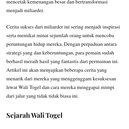
mencetak kemenangan besar dan bertransformasi
menjadi miliarder.
Cerita sukses dari miliarder ini sering menjadi inspirasi
serta memikat minat sejumlah orang untuk mencoba
peruntungan hidup mereka. Dengan perpaduan antara
strategi yang dan keberuntungan, para pemain sudah
berhasil meraih hasil yang fantastis dari permainan ini.
Artikel ini akan menyajikan beberapa cerita yang
menarik dari mereka yang menggenggam kesuksesan
lewat Wali Togel dan cara mereka menggapai mimpi
dari jalur yang tidak tidak biasa ini.
Sejarah Wali Togel