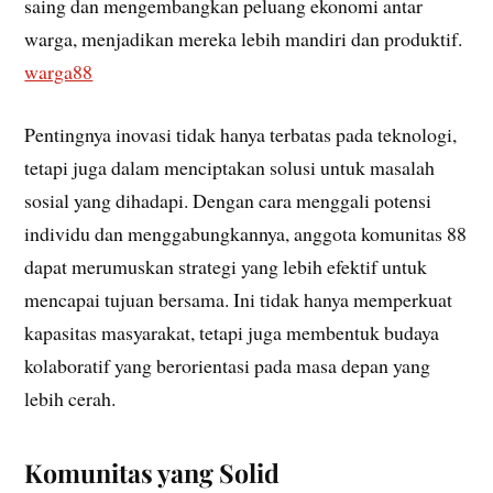
saing dan mengembangkan peluang ekonomi antar
warga, menjadikan mereka lebih mandiri dan produktif.
warga88
Pentingnya inovasi tidak hanya terbatas pada teknologi,
tetapi juga dalam menciptakan solusi untuk masalah
sosial yang dihadapi. Dengan cara menggali potensi
individu dan menggabungkannya, anggota komunitas 88
dapat merumuskan strategi yang lebih efektif untuk
mencapai tujuan bersama. Ini tidak hanya memperkuat
kapasitas masyarakat, tetapi juga membentuk budaya
kolaboratif yang berorientasi pada masa depan yang
lebih cerah.
Komunitas yang Solid