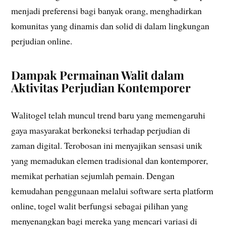
menjadi preferensi bagi banyak orang, menghadirkan
komunitas yang dinamis dan solid di dalam lingkungan
perjudian online.
Dampak Permainan Walit dalam
Aktivitas Perjudian Kontemporer
Walitogel telah muncul trend baru yang memengaruhi
gaya masyarakat berkoneksi terhadap perjudian di
zaman digital. Terobosan ini menyajikan sensasi unik
yang memadukan elemen tradisional dan kontemporer,
memikat perhatian sejumlah pemain. Dengan
kemudahan penggunaan melalui software serta platform
online, togel walit berfungsi sebagai pilihan yang
menyenangkan bagi mereka yang mencari variasi di