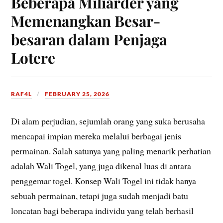
Beberapa Miliarder yang
Memenangkan Besar-
besaran dalam Penjaga
Lotere
RAF4L
FEBRUARY 25, 2026
Di alam perjudian, sejumlah orang yang suka berusaha
mencapai impian mereka melalui berbagai jenis
permainan. Salah satunya yang paling menarik perhatian
adalah Wali Togel, yang juga dikenal luas di antara
penggemar togel. Konsep Wali Togel ini tidak hanya
sebuah permainan, tetapi juga sudah menjadi batu
loncatan bagi beberapa individu yang telah berhasil