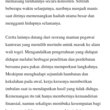
memasang taruhannya secara konsisten. Setelah
beberapa waktu selanjutnya, nasibnya menjadi manis
saat dirinya memenangkan hadiah utama besar dan
mengganti hidupnya selamanya.
Cerita lainnya datang dari seorang mantan pegawai
kantoran yang memilih merindu untuk masuk ke alam
wali togel. Mengandalkan pengetahuan yang didapat
didapat melalui berbagai penelitian dan perdebatan
bersama para pakar, dirinya memperkuat langkahnya.
Meskipun menghadapi sejumlah hambatan dan
kekalahan pada awal, kerja kerasnya memberikan
imbalan saat ia mendapatkan hasil yang tidak diduga.
Kemenangan itu tak hanya memberinya kemandirian
finansial, namun sekaligus membuka kesempatan bagi