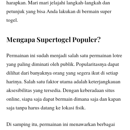
harapkan. Mari mari jelajahi langkah-langkah dan
petunjuk yang bisa Anda lakukan di bermain super
togel.
Mengapa Supertogel Populer?
Permainan ini sudah menjadi salah satu permainan lotre
yang paling diminati oleh publik. Popularitasnya dapat
dilihat dari banyaknya orang yang segera ikut di setiap
harinya. Salah satu faktor utama adalah keterjangkauan
aksesibilitas yang tersedia. Dengan keberadaan situs
online, siapa saja dapat bermain dimana saja dan kapan
saja tanpa harus datang ke lokasi fisik.
Di samping itu, permainan ini menawarkan berbagai