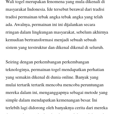
Wali togel merupakan fenomena yang mula dikenali di
masyarakat Indonesia. Ide tersebut berawal dari tradisi
tradisi permainan tebak angka tebak angka yang telah
ada. Awalnya, permainan ini ini dijalankan secara
rringan dalam lingkungan masyarakat, sebelum akhirnya
kemudian bertransformasi menjadi sebuah sebuah
sistem yang terstruktur dan dikenal dikenal di seluruh.
Seiring dengan perkembangan perkembangan
teknologinya, permainan togel mendapatkan perhatian
yang semakin dikenal di dunia online. Banyak yang
mulai tertarik tertarik mencoba mencoba peruntungan
mereka dalam ini, menganggapnya sebagai metode yang
simple dalam mendapatkan kemenangan besar. Ini
terlebih lagi didorong oleh banyaknya cerita dari mereka