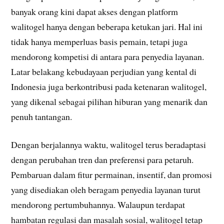
banyak orang kini dapat akses dengan platform
walitogel hanya dengan beberapa ketukan jari. Hal ini
tidak hanya memperluas basis pemain, tetapi juga
mendorong kompetisi di antara para penyedia layanan.
Latar belakang kebudayaan perjudian yang kental di
Indonesia juga berkontribusi pada ketenaran walitogel,
yang dikenal sebagai pilihan hiburan yang menarik dan
penuh tantangan.
Dengan berjalannya waktu, walitogel terus beradaptasi
dengan perubahan tren dan preferensi para petaruh.
Pembaruan dalam fitur permainan, insentif, dan promosi
yang disediakan oleh beragam penyedia layanan turut
mendorong pertumbuhannya. Walaupun terdapat
hambatan regulasi dan masalah sosial, walitogel tetap