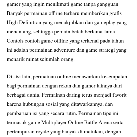
gamer yang ingin menikmati game tanpa gangguan.
Banyak permainan offline terbaru memberikan grafis
High Definition yang menakjubkan dan gameplay yang
menantang, sehingga pemain betah berlama-lama.
Contoh-contoh game offline yang terkenal pada tahun
ini adalah permainan adventure dan game strategi yang
menarik minat sejumlah orang.
Di sisi lain, permainan online menawarkan kesempatan
bagi permainan dengan rekan dan gamer lainnya dari
berbagai dunia. Permainan daring terus menjadi favorit
karena hubungan sosial yang ditawarkannya, dan
pembaruan isi yang secara rutin. Permainan tipe ini
termasuk game Multiplayer Online Battle Arena serta
pertempuran royale yang banyak di mainkan, dengan