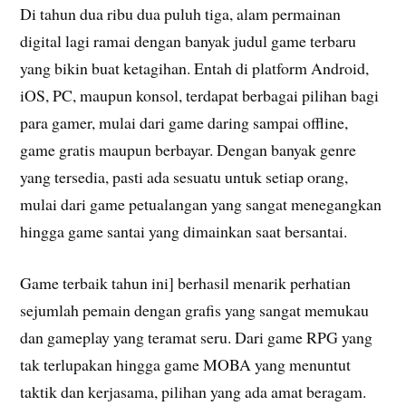
Di tahun dua ribu dua puluh tiga, alam permainan
digital lagi ramai dengan banyak judul game terbaru
yang bikin buat ketagihan. Entah di platform Android,
iOS, PC, maupun konsol, terdapat berbagai pilihan bagi
para gamer, mulai dari game daring sampai offline,
game gratis maupun berbayar. Dengan banyak genre
yang tersedia, pasti ada sesuatu untuk setiap orang,
mulai dari game petualangan yang sangat menegangkan
hingga game santai yang dimainkan saat bersantai.
Game terbaik tahun ini] berhasil menarik perhatian
sejumlah pemain dengan grafis yang sangat memukau
dan gameplay yang teramat seru. Dari game RPG yang
tak terlupakan hingga game MOBA yang menuntut
taktik dan kerjasama, pilihan yang ada amat beragam.