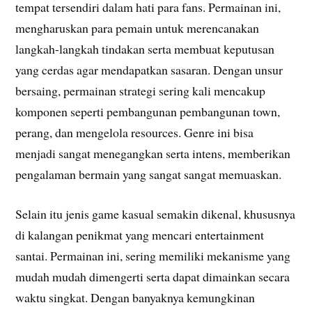
tempat tersendiri dalam hati para fans. Permainan ini,
mengharuskan para pemain untuk merencanakan
langkah-langkah tindakan serta membuat keputusan
yang cerdas agar mendapatkan sasaran. Dengan unsur
bersaing, permainan strategi sering kali mencakup
komponen seperti pembangunan pembangunan town,
perang, dan mengelola resources. Genre ini bisa
menjadi sangat menegangkan serta intens, memberikan
pengalaman bermain yang sangat sangat memuaskan.
Selain itu jenis game kasual semakin dikenal, khususnya
di kalangan penikmat yang mencari entertainment
santai. Permainan ini, sering memiliki mekanisme yang
mudah mudah dimengerti serta dapat dimainkan secara
waktu singkat. Dengan banyaknya kemungkinan