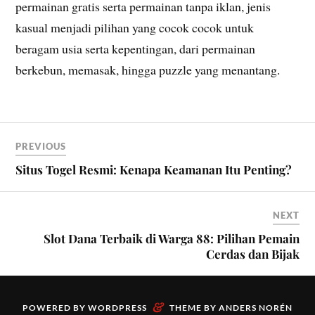
permainan gratis serta permainan tanpa iklan, jenis
kasual menjadi pilihan yang cocok cocok untuk
beragam usia serta kepentingan, dari permainan
berkebun, memasak, hingga puzzle yang menantang.
PREVIOUS
Situs Togel Resmi: Kenapa Keamanan Itu Penting?
NEXT
Slot Dana Terbaik di Warga 88: Pilihan Pemain
Cerdas dan Bijak
&
POWERED BY
WORDPRESS
THEME BY
ANDERS NORÉN