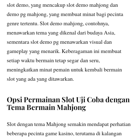
slot demo, yang mencakup slot demo mahjong dan
demo pg mahjong, yang membuat minat bagi pecinta
genre tertentu. Slot demo mahjong, contohnya,
menawarkan tema yang dikenal dari budaya Asia,
sementara slot demo pg menawarkan visual dan
gameplay yang menarik. Keberagaman ini membuat
setiap waktu bermain tetap segar dan seru,
meningkatkan minat pemain untuk kembali bermain
slot yang ada yang ditawarkan.
Opsi Permainan Slot Uji Coba dengan
Tema Bermain Mahjong
Slot dengan tema Mahjong semakin mendapat perhatian
beberapa pecinta game kasino, terutama di kalangan