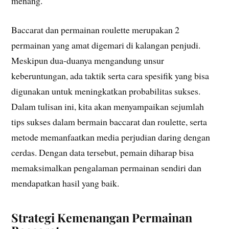
menang.
Baccarat dan permainan roulette merupakan 2
permainan yang amat digemari di kalangan penjudi.
Meskipun dua-duanya mengandung unsur
keberuntungan, ada taktik serta cara spesifik yang bisa
digunakan untuk meningkatkan probabilitas sukses.
Dalam tulisan ini, kita akan menyampaikan sejumlah
tips sukses dalam bermain baccarat dan roulette, serta
metode memanfaatkan media perjudian daring dengan
cerdas. Dengan data tersebut, pemain diharap bisa
memaksimalkan pengalaman permainan sendiri dan
mendapatkan hasil yang baik.
Strategi Kemenangan Permainan