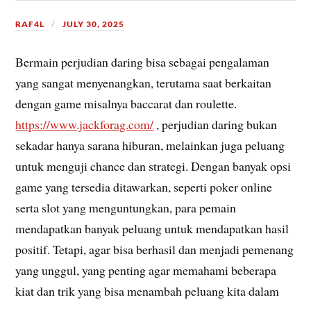
RAF4L
JULY 30, 2025
Bermain perjudian daring bisa sebagai pengalaman
yang sangat menyenangkan, terutama saat berkaitan
dengan game misalnya baccarat dan roulette.
https://www.jackforag.com/
, perjudian daring bukan
sekadar hanya sarana hiburan, melainkan juga peluang
untuk menguji chance dan strategi. Dengan banyak opsi
game yang tersedia ditawarkan, seperti poker online
serta slot yang menguntungkan, para pemain
mendapatkan banyak peluang untuk mendapatkan hasil
positif. Tetapi, agar bisa berhasil dan menjadi pemenang
yang unggul, yang penting agar memahami beberapa
kiat dan trik yang bisa menambah peluang kita dalam