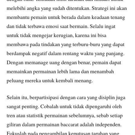
melebihi angka yang sudah ditentukan. Strategi ini akan
membantu pemain untuk berada dalam keadaan tenang
dan tidak terbawa emosi saat bermain. Selalu ingat
untuk tidak mengejar kerugian, karena ini bisa
membawa pada tindakan yang terburu-buru yang dapat
berdampak negatif dalam rentang waktu yang panjang.
Dengan memanage uang dengan benar, pemain dapat
memainkan permainan lebih lama dan menambah
peluang mereka untuk kembali menang.
Selain itu, berpartisipasi dengan cara yang disiplin juga
sangat penting. Cobalah untuk tidak dipengaruhi oleh
tren atau statistik permainan sebelumnya, sebab setiap
giliran dalam permainan baccarat adalah independen.
Fokuslah pada pengambilan keputusan taruhan yang