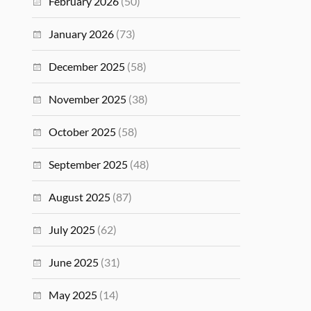
February 2026
(50)
January 2026
(73)
December 2025
(58)
November 2025
(38)
October 2025
(58)
September 2025
(48)
August 2025
(87)
July 2025
(62)
June 2025
(31)
May 2025
(14)