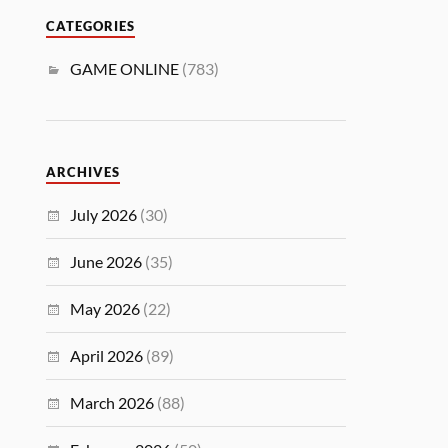
CATEGORIES
GAME ONLINE
(783)
ARCHIVES
July 2026
(30)
June 2026
(35)
May 2026
(22)
April 2026
(89)
March 2026
(88)