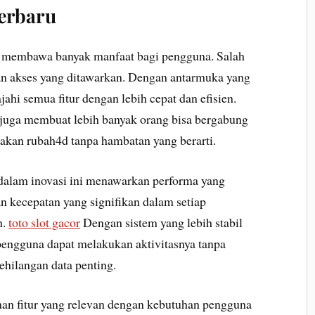
erbaru
4d membawa banyak manfaat bagi pengguna. Salah
n akses yang ditawarkan. Dengan antarmuka yang
jahi semua fitur dengan lebih cepat dan efisien.
juga membuat lebih banyak orang bisa bergabung
an rubah4d tanpa hambatan yang berarti.
 dalam inovasi ini menawarkan performa yang
n kecepatan yang signifikan dalam setiap
n.
toto slot gacor
Dengan sistem yang lebih stabil
engguna dapat melakukan aktivitasnya tanpa
ehilangan data penting.
an fitur yang relevan dengan kebutuhan pengguna