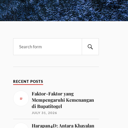
RECENT POSTS
Faktor-Faktor yang
Mempengaruhi Kemenangan
di Bupatitogel
JULY 31, 2026
Harapan4D: Antara Khayalan