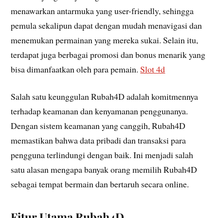
menawarkan antarmuka yang user-friendly, sehingga
pemula sekalipun dapat dengan mudah menavigasi dan
menemukan permainan yang mereka sukai. Selain itu,
terdapat juga berbagai promosi dan bonus menarik yang
bisa dimanfaatkan oleh para pemain.
Slot 4d
Salah satu keunggulan Rubah4D adalah komitmennya
terhadap keamanan dan kenyamanan penggunanya.
Dengan sistem keamanan yang canggih, Rubah4D
memastikan bahwa data pribadi dan transaksi para
pengguna terlindungi dengan baik. Ini menjadi salah
satu alasan mengapa banyak orang memilih Rubah4D
sebagai tempat bermain dan bertaruh secara online.
Fitur Utama Rubah4D