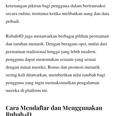
ketenangan pikiran bagi pengguna dalam bertransaksi
secara online, terutama ketika melibatkan uang dan data
pribadi.
Rubah4D juga menawarkan berbagai pilihan permainan
dan taruhan menarik. Dengan beragam opsi, mulai dari
permainan tradisional hingga yang lebih modern,
pengguna dapat menemukan sesuatu yang sesuai
dengan minat mereka. Bonus dan promosi menarik
sering kali ditawarkan, memberikan nilai tambah bagi
pengguna yang ingin memaksimalkan pengalaman
mereka di platform ini.
Cara Mendaftar dan Menggunakan
Rubah4D