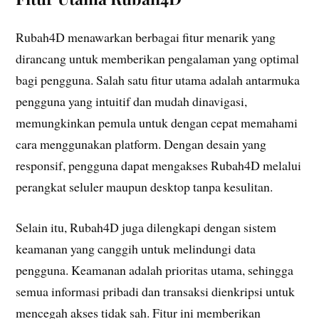
Rubah4D menawarkan berbagai fitur menarik yang
dirancang untuk memberikan pengalaman yang optimal
bagi pengguna. Salah satu fitur utama adalah antarmuka
pengguna yang intuitif dan mudah dinavigasi,
memungkinkan pemula untuk dengan cepat memahami
cara menggunakan platform. Dengan desain yang
responsif, pengguna dapat mengakses Rubah4D melalui
perangkat seluler maupun desktop tanpa kesulitan.
Selain itu, Rubah4D juga dilengkapi dengan sistem
keamanan yang canggih untuk melindungi data
pengguna. Keamanan adalah prioritas utama, sehingga
semua informasi pribadi dan transaksi dienkripsi untuk
mencegah akses tidak sah. Fitur ini memberikan