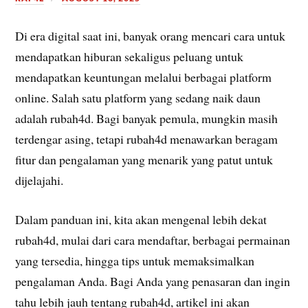
Di era digital saat ini, banyak orang mencari cara untuk
mendapatkan hiburan sekaligus peluang untuk
mendapatkan keuntungan melalui berbagai platform
online. Salah satu platform yang sedang naik daun
adalah rubah4d. Bagi banyak pemula, mungkin masih
terdengar asing, tetapi rubah4d menawarkan beragam
fitur dan pengalaman yang menarik yang patut untuk
dijelajahi.
Dalam panduan ini, kita akan mengenal lebih dekat
rubah4d, mulai dari cara mendaftar, berbagai permainan
yang tersedia, hingga tips untuk memaksimalkan
pengalaman Anda. Bagi Anda yang penasaran dan ingin
tahu lebih jauh tentang rubah4d, artikel ini akan