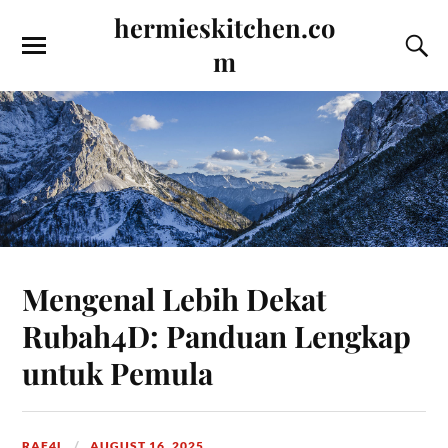
hermieskitchen.co
m
Mengenal Lebih Dekat
Rubah4D: Panduan Lengkap
untuk Pemula
RAF4L
AUGUST 16, 2025