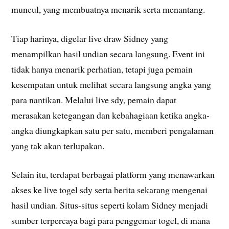
muncul, yang membuatnya menarik serta menantang.
Tiap harinya, digelar live draw Sidney yang
menampilkan hasil undian secara langsung. Event ini
tidak hanya menarik perhatian, tetapi juga pemain
kesempatan untuk melihat secara langsung angka yang
para nantikan. Melalui live sdy, pemain dapat
merasakan ketegangan dan kebahagiaan ketika angka-
angka diungkapkan satu per satu, memberi pengalaman
yang tak akan terlupakan.
Selain itu, terdapat berbagai platform yang menawarkan
akses ke live togel sdy serta berita sekarang mengenai
hasil undian. Situs-situs seperti kolam Sidney menjadi
sumber terpercaya bagi para penggemar togel, di mana