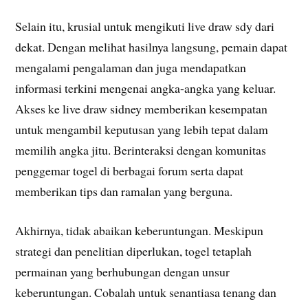
Selain itu, krusial untuk mengikuti live draw sdy dari
dekat. Dengan melihat hasilnya langsung, pemain dapat
mengalami pengalaman dan juga mendapatkan
informasi terkini mengenai angka-angka yang keluar.
Akses ke live draw sidney memberikan kesempatan
untuk mengambil keputusan yang lebih tepat dalam
memilih angka jitu. Berinteraksi dengan komunitas
penggemar togel di berbagai forum serta dapat
memberikan tips dan ramalan yang berguna.
Akhirnya, tidak abaikan keberuntungan. Meskipun
strategi dan penelitian diperlukan, togel tetaplah
permainan yang berhubungan dengan unsur
keberuntungan. Cobalah untuk senantiasa tenang dan