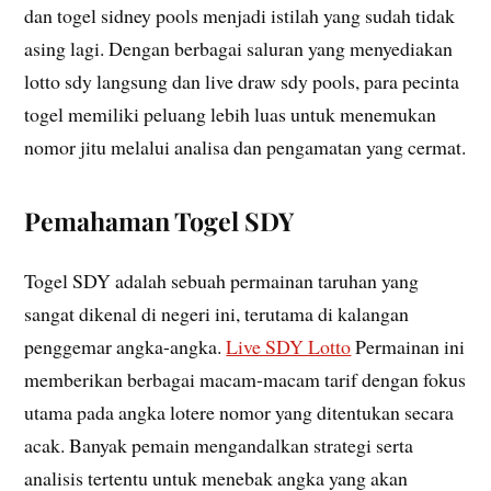
dan togel sidney pools menjadi istilah yang sudah tidak
asing lagi. Dengan berbagai saluran yang menyediakan
lotto sdy langsung dan live draw sdy pools, para pecinta
togel memiliki peluang lebih luas untuk menemukan
nomor jitu melalui analisa dan pengamatan yang cermat.
Pemahaman Togel SDY
Togel SDY adalah sebuah permainan taruhan yang
sangat dikenal di negeri ini, terutama di kalangan
penggemar angka-angka.
Live SDY Lotto
Permainan ini
memberikan berbagai macam-macam tarif dengan fokus
utama pada angka lotere nomor yang ditentukan secara
acak. Banyak pemain mengandalkan strategi serta
analisis tertentu untuk menebak angka yang akan