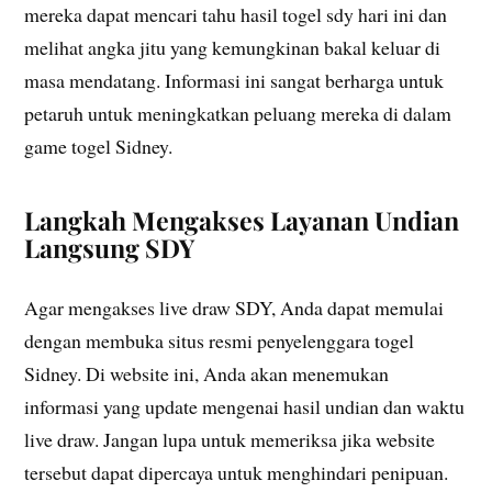
mereka dapat mencari tahu hasil togel sdy hari ini dan
melihat angka jitu yang kemungkinan bakal keluar di
masa mendatang. Informasi ini sangat berharga untuk
petaruh untuk meningkatkan peluang mereka di dalam
game togel Sidney.
Langkah Mengakses Layanan Undian
Langsung SDY
Agar mengakses live draw SDY, Anda dapat memulai
dengan membuka situs resmi penyelenggara togel
Sidney. Di website ini, Anda akan menemukan
informasi yang update mengenai hasil undian dan waktu
live draw. Jangan lupa untuk memeriksa jika website
tersebut dapat dipercaya untuk menghindari penipuan.