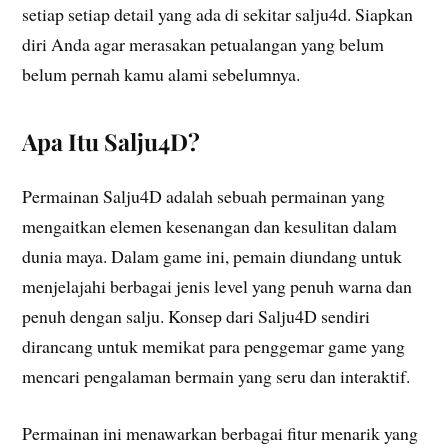
setiap setiap detail yang ada di sekitar salju4d. Siapkan
diri Anda agar merasakan petualangan yang belum
belum pernah kamu alami sebelumnya.
Apa Itu Salju4D?
Permainan Salju4D adalah sebuah permainan yang
mengaitkan elemen kesenangan dan kesulitan dalam
dunia maya. Dalam game ini, pemain diundang untuk
menjelajahi berbagai jenis level yang penuh warna dan
penuh dengan salju. Konsep dari Salju4D sendiri
dirancang untuk memikat para penggemar game yang
mencari pengalaman bermain yang seru dan interaktif.
Permainan ini menawarkan berbagai fitur menarik yang