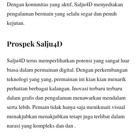
Dengan komunitas yang aktif, Salju4D menyediakan
pengalaman bermain yang selalu segar dan penuh
kejutan.
Prospek Salju4D
Salju4D terus memperlihatkan potensi yang sangat luar
biasa dalam permainan digital. Dengan perkembangan
teknologi yang yang, permainan ini kian kian menarik
perhatian berbagai kalangan. Inovasi terbaru terbaru
dalam grafis dan pengalaman menawarkan mendalam
serta lebih. Pemain tidak hanya saja menikmati visual
menakjubkan menakjubkan tetapi juga terlibat dalam
narasi yang kompleks dan dan .