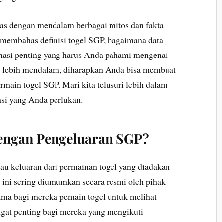
as dengan mendalam berbagai mitos dan fakta
membahas definisi togel SGP, bagaimana data
ormasi penting yang harus Anda pahami mengenai
 lebih mendalam, diharapkan Anda bisa membuat
rmain togel SGP. Mari kita telusuri lebih dalam
si yang Anda perlukan.
engan Pengeluaran SGP?
tau keluaran dari permainan togel yang diadakan
n ini sering diumumkan secara resmi oleh pihak
ama bagi mereka pemain togel untuk melihat
ngat penting bagi mereka yang mengikuti