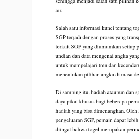
sehingga menjadi salah satu pilihan 
air.
Salah satu informasi kunci tentang 
SGP terjadi dengan proses yang trans
terkait SGP yang diumumkan setiap p
undian dan data mengenai angka yan
untuk mempelajari tren dan kecende
menentukan pilihan angka di masa de
Di samping itu, hadiah ataupun dan s
daya pikat khusus bagi beberapa pema
hadiah yang bisa dimenangkan. Oleh
pengeluaran SGP, pemain dapat lebih 
diingat bahwa togel merupakan perm