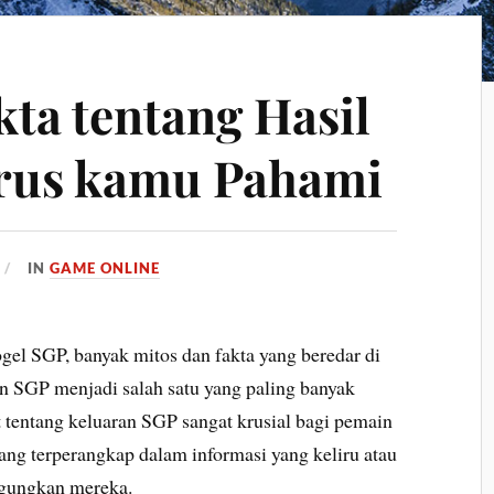
kta tentang Hasil
rus kamu Pahami
IN
GAME ONLINE
ogel SGP, banyak mitos dan fakta yang beredar di
an SGP menjadi salah satu yang paling banyak
t tentang keluaran SGP sangat krusial bagi pemain
ng terperangkap dalam informasi yang keliru atau
ingungkan mereka.