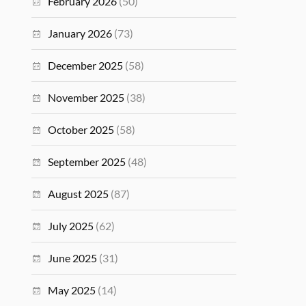
February 2026
(50)
January 2026
(73)
December 2025
(58)
November 2025
(38)
October 2025
(58)
September 2025
(48)
August 2025
(87)
July 2025
(62)
June 2025
(31)
May 2025
(14)