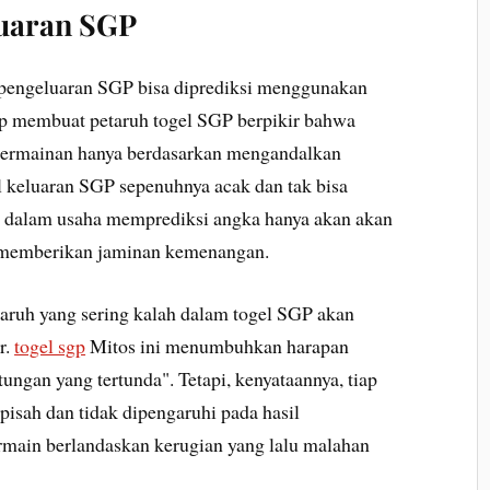
luaran SGP
 pengeluaran SGP bisa diprediksi menggunakan
rap membuat petaruh togel SGP berpikir bahwa
ermainan hanya berdasarkan mengandalkan
l keluaran SGP sepenuhnya acak dan tak bisa
s dalam usaha memprediksi angka hanya akan akan
 memberikan jaminan kemenangan.
taruh yang sering kalah dalam togel SGP akan
r.
togel sgp
Mitos ini menumbuhkan harapan
ungan yang tertunda". Tetapi, kenyataannya, tiap
pisah dan tidak dipengaruhi pada hasil
rmain berlandaskan kerugian yang lalu malahan