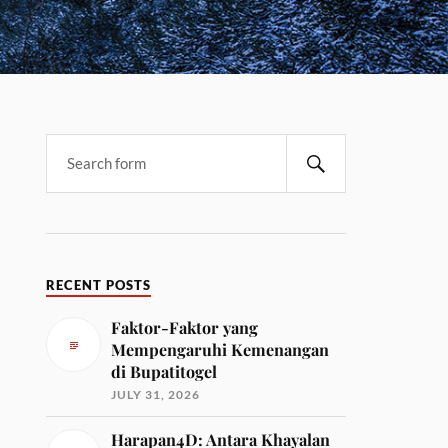
RECENT POSTS
Faktor-Faktor yang
Mempengaruhi Kemenangan
di Bupatitogel
JULY 31, 2026
Harapan4D: Antara Khayalan