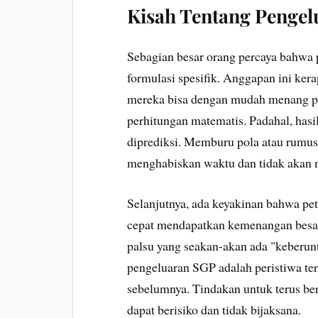
Kisah Tentang Penge
Sebagian besar orang percaya bahwa
formulasi spesifik. Anggapan ini ke
mereka bisa dengan mudah menang p
perhitungan matematis. Padahal, hasi
diprediksi. Memburu pola atau rumu
menghabiskan waktu dan tidak akan
Selanjutnya, ada keyakinan bahwa pe
cepat mendapatkan kemenangan besa
palsu yang seakan-akan ada "keberunt
pengeluaran SGP adalah peristiwa ter
sebelumnya. Tindakan untuk terus be
dapat berisiko dan tidak bijaksana.