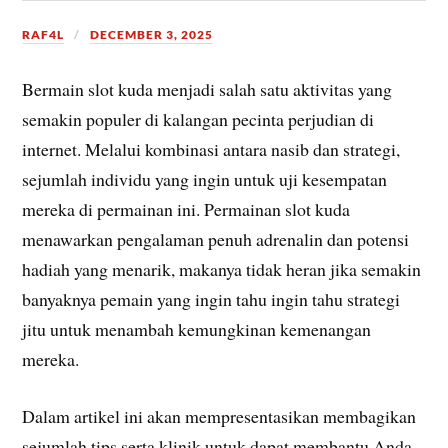
RAF4L
DECEMBER 3, 2025
Bermain slot kuda menjadi salah satu aktivitas yang
semakin populer di kalangan pecinta perjudian di
internet. Melalui kombinasi antara nasib dan strategi,
sejumlah individu yang ingin untuk uji kesempatan
mereka di permainan ini. Permainan slot kuda
menawarkan pengalaman penuh adrenalin dan potensi
hadiah yang menarik, makanya tidak heran jika semakin
banyaknya pemain yang ingin tahu ingin tahu strategi
jitu untuk menambah kemungkinan kemenangan
mereka.
Dalam artikel ini akan mempresentasikan membagikan
sejumlah tips serta klinik untuk dapat membantu Anda