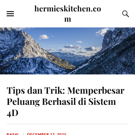
hermieskitchen.co
m
Tips dan Trik: Memperbesar
Peluang Berhasil di Sistem
4D
RAF4L
DECEMBER 17, 2025