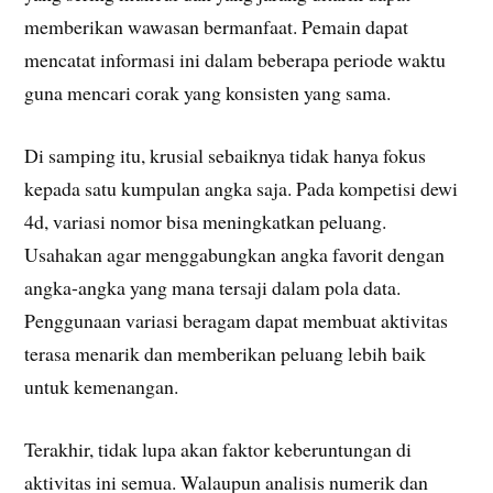
memberikan wawasan bermanfaat. Pemain dapat
mencatat informasi ini dalam beberapa periode waktu
guna mencari corak yang konsisten yang sama.
Di samping itu, krusial sebaiknya tidak hanya fokus
kepada satu kumpulan angka saja. Pada kompetisi dewi
4d, variasi nomor bisa meningkatkan peluang.
Usahakan agar menggabungkan angka favorit dengan
angka-angka yang mana tersaji dalam pola data.
Penggunaan variasi beragam dapat membuat aktivitas
terasa menarik dan memberikan peluang lebih baik
untuk kemenangan.
Terakhir, tidak lupa akan faktor keberuntungan di
aktivitas ini semua. Walaupun analisis numerik dan