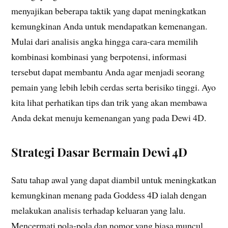
menyajikan beberapa taktik yang dapat meningkatkan
kemungkinan Anda untuk mendapatkan kemenangan.
Mulai dari analisis angka hingga cara-cara memilih
kombinasi kombinasi yang berpotensi, informasi
tersebut dapat membantu Anda agar menjadi seorang
pemain yang lebih lebih cerdas serta berisiko tinggi. Ayo
kita lihat perhatikan tips dan trik yang akan membawa
Anda dekat menuju kemenangan yang pada Dewi 4D.
Strategi Dasar Bermain Dewi 4D
Satu tahap awal yang dapat diambil untuk meningkatkan
kemungkinan menang pada Goddess 4D ialah dengan
melakukan analisis terhadap keluaran yang lalu.
Mencermati pola-pola dan nomor yang biasa muncul