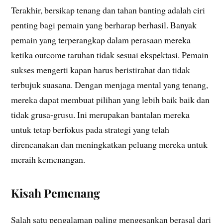
Terakhir, bersikap tenang dan tahan banting adalah ciri
penting bagi pemain yang berharap berhasil. Banyak
pemain yang terperangkap dalam perasaan mereka
ketika outcome taruhan tidak sesuai ekspektasi. Pemain
sukses mengerti kapan harus beristirahat dan tidak
terbujuk suasana. Dengan menjaga mental yang tenang,
mereka dapat membuat pilihan yang lebih baik baik dan
tidak grusa-grusu. Ini merupakan bantalan mereka
untuk tetap berfokus pada strategi yang telah
direncanakan dan meningkatkan peluang mereka untuk
meraih kemenangan.
Kisah Pemenang
Salah satu pengalaman paling mengesankan berasal dari