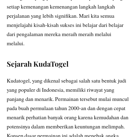
setiap kemenangan kemenangan langkah langkah
perjalanan yang lebih signifikan. Mari kita semua
menjelajahi kisah-kisah sukses ini belajar dari belajar
dari pengalaman mereka meraih meraih melalui
melalui.
Sejarah KudaTogel
Kudatogel, yang dikenal sebagai salah satu bentuk judi
yang populer di Indonesia, memiliki riwayat yang
panjang dan menarik. Permainan tersebut mulai muncul
pada buah permulaan tahun 2000-an dan dengan cepat
menarik perhatian banyak orang karena kemudahan dan
potensinya dalam memberikan keuntungan melimpah.
Konsep dasar permainan ini adalah menebak angka