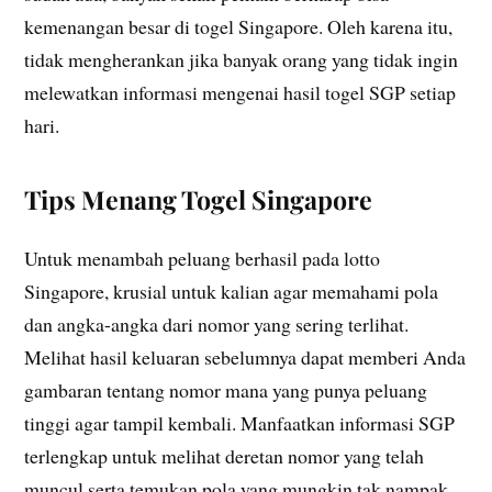
kemenangan besar di togel Singapore. Oleh karena itu,
tidak mengherankan jika banyak orang yang tidak ingin
melewatkan informasi mengenai hasil togel SGP setiap
hari.
Tips Menang Togel Singapore
Untuk menambah peluang berhasil pada lotto
Singapore, krusial untuk kalian agar memahami pola
dan angka-angka dari nomor yang sering terlihat.
Melihat hasil keluaran sebelumnya dapat memberi Anda
gambaran tentang nomor mana yang punya peluang
tinggi agar tampil kembali. Manfaatkan informasi SGP
terlengkap untuk melihat deretan nomor yang telah
muncul serta temukan pola yang mungkin tak nampak