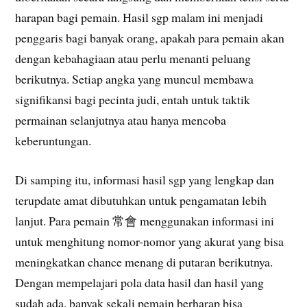
harapan bagi pemain. Hasil sgp malam ini menjadi
penggaris bagi banyak orang, apakah para pemain akan
dengan kebahagiaan atau perlu menanti peluang
berikutnya. Setiap angka yang muncul membawa
signifikansi bagi pecinta judi, entah untuk taktik
permainan selanjutnya atau hanya mencoba
keberuntungan.
Di samping itu, informasi hasil sgp yang lengkap dan
terupdate amat dibutuhkan untuk pengamatan lebih
lanjut. Para pemain 常會 menggunakan informasi ini
untuk menghitung nomor-nomor yang akurat yang bisa
meningkatkan chance menang di putaran berikutnya.
Dengan mempelajari pola data hasil dan hasil yang
sudah ada, banyak sekali pemain berharap bisa