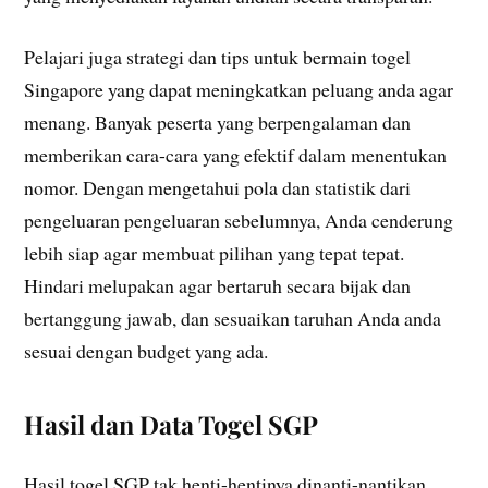
Pelajari juga strategi dan tips untuk bermain togel
Singapore yang dapat meningkatkan peluang anda agar
menang. Banyak peserta yang berpengalaman dan
memberikan cara-cara yang efektif dalam menentukan
nomor. Dengan mengetahui pola dan statistik dari
pengeluaran pengeluaran sebelumnya, Anda cenderung
lebih siap agar membuat pilihan yang tepat tepat.
Hindari melupakan agar bertaruh secara bijak dan
bertanggung jawab, dan sesuaikan taruhan Anda anda
sesuai dengan budget yang ada.
Hasil dan Data Togel SGP
Hasil togel SGP tak henti-hentinya dinanti-nantikan