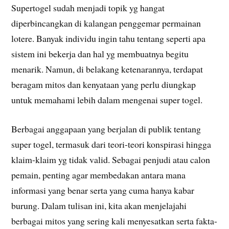
Supertogel sudah menjadi topik yg hangat
diperbincangkan di kalangan penggemar permainan
lotere. Banyak individu ingin tahu tentang seperti apa
sistem ini bekerja dan hal yg membuatnya begitu
menarik. Namun, di belakang ketenarannya, terdapat
beragam mitos dan kenyataan yang perlu diungkap
untuk memahami lebih dalam mengenai super togel.
Berbagai anggapaan yang berjalan di publik tentang
super togel, termasuk dari teori-teori konspirasi hingga
klaim-klaim yg tidak valid. Sebagai penjudi atau calon
pemain, penting agar membedakan antara mana
informasi yang benar serta yang cuma hanya kabar
burung. Dalam tulisan ini, kita akan menjelajahi
berbagai mitos yang sering kali menyesatkan serta fakta-