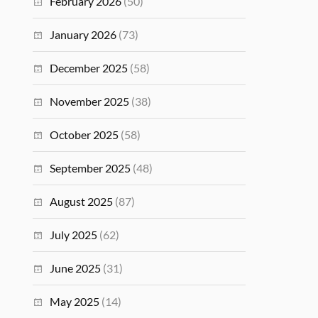
February 2026
(50)
January 2026
(73)
December 2025
(58)
November 2025
(38)
October 2025
(58)
September 2025
(48)
August 2025
(87)
July 2025
(62)
June 2025
(31)
May 2025
(14)