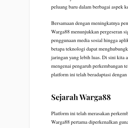
peluang baru dalam berbagai aspek k
Bersamaan dengan meningkatnya pengg
Warga88 menunjukkan pergeseran sig
penggunaan media sosial hingga apl
betapa teknologi dapat menghubungk
jaringan yang lebih luas. Di sini ki
mengenai pengaruh perkembangan te
platform ini telah beradaptasi denga
Sejarah Warga88
Platform ini telah merasakan perkem
Warga88 pertama diperkenalkan gun