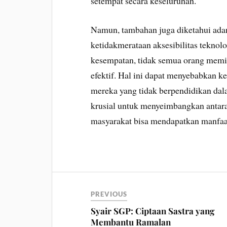
setempat secara keseluruhan.
Namun, tambahan juga diketahui ada
ketidakmerataan aksesibilitas tekn
kesempatan, tidak semua orang memil
efektif. Hal ini dapat menyebabkan k
mereka yang tidak berpendidikan dala
krusial untuk menyeimbangkan antara 
masyarakat bisa mendapatkan manfaa
PREVIOUS
Syair SGP: Ciptaan Sastra yang
Membantu Ramalan