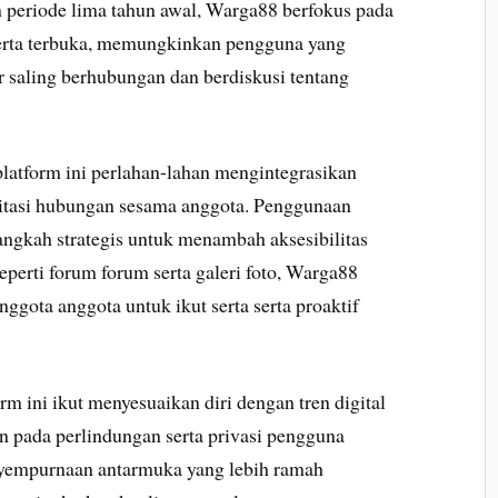
am periode lima tahun awal, Warga88 berfokus pada
erta terbuka, memungkinkan pengguna yang
r saling berhubungan dan berdiskusi tentang
latform ini perlahan-lahan mengintegrasikan
ilitasi hubungan sesama anggota. Penggunaan
langkah strategis untuk menambah aksesibilitas
perti forum forum serta galeri foto, Warga88
gota anggota untuk ikut serta serta proaktif
rm ini ikut menyesuaikan diri dengan tren digital
 pada perlindungan serta privasi pengguna
nyempurnaan antarmuka yang lebih ramah