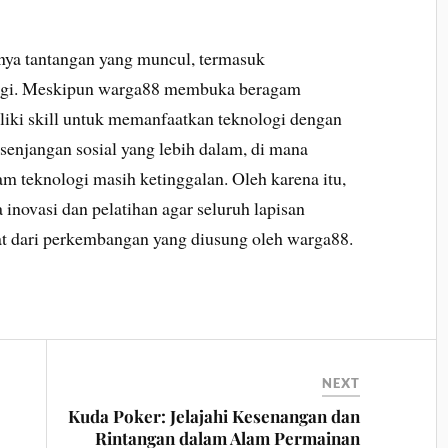
nya tantangan yang muncul, termasuk
ologi. Meskipun warga88 membuka beragam
iki skill untuk memanfaatkan teknologi dengan
esenjangan sosial yang lebih dalam, di mana
m teknologi masih ketinggalan. Oleh karena itu,
inovasi dan pelatihan agar seluruh lapisan
t dari perkembangan yang diusung oleh warga88.
NEXT
Kuda Poker: Jelajahi Kesenangan dan
Rintangan dalam Alam Permainan