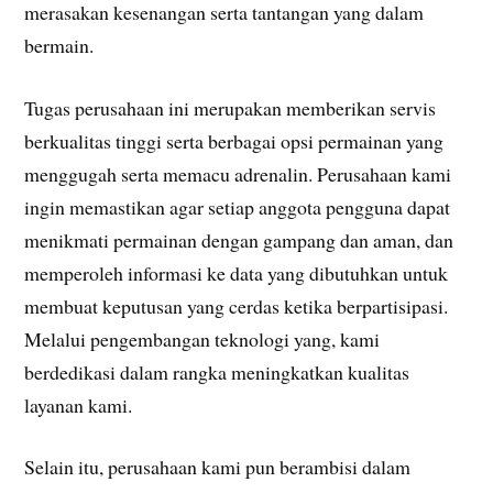
merasakan kesenangan serta tantangan yang dalam
bermain.
Tugas perusahaan ini merupakan memberikan servis
berkualitas tinggi serta berbagai opsi permainan yang
menggugah serta memacu adrenalin. Perusahaan kami
ingin memastikan agar setiap anggota pengguna dapat
menikmati permainan dengan gampang dan aman, dan
memperoleh informasi ke data yang dibutuhkan untuk
membuat keputusan yang cerdas ketika berpartisipasi.
Melalui pengembangan teknologi yang, kami
berdedikasi dalam rangka meningkatkan kualitas
layanan kami.
Selain itu, perusahaan kami pun berambisi dalam