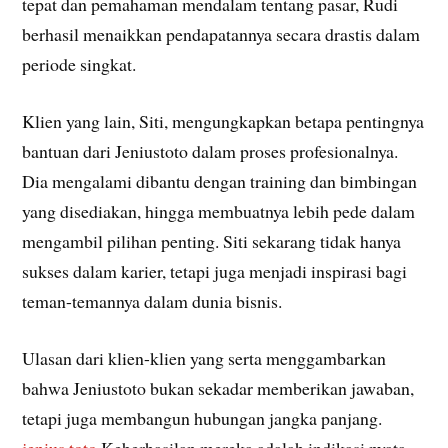
tepat dan pemahaman mendalam tentang pasar, Rudi
berhasil menaikkan pendapatannya secara drastis dalam
periode singkat.
Klien yang lain, Siti, mengungkapkan betapa pentingnya
bantuan dari Jeniustoto dalam proses profesionalnya.
Dia mengalami dibantu dengan training dan bimbingan
yang disediakan, hingga membuatnya lebih pede dalam
mengambil pilihan penting. Siti sekarang tidak hanya
sukses dalam karier, tetapi juga menjadi inspirasi bagi
teman-temannya dalam dunia bisnis.
Ulasan dari klien-klien yang serta menggambarkan
bahwa Jeniustoto bukan sekadar memberikan jawaban,
tetapi juga membangun hubungan jangka panjang.