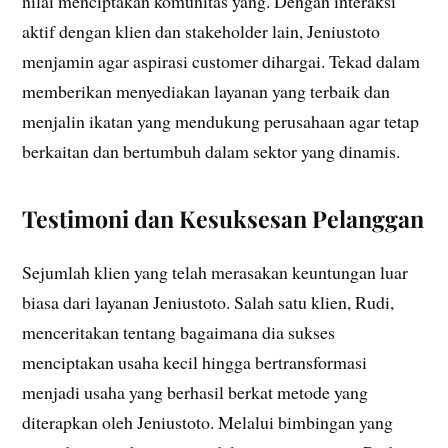
nilai menciptakan komunitas yang. Dengan interaksi
aktif dengan klien dan stakeholder lain, Jeniustoto
menjamin agar aspirasi customer dihargai. Tekad dalam
memberikan menyediakan layanan yang terbaik dan
menjalin ikatan yang mendukung perusahaan agar tetap
berkaitan dan bertumbuh dalam sektor yang dinamis.
Testimoni dan Kesuksesan Pelanggan
Sejumlah klien yang telah merasakan keuntungan luar
biasa dari layanan Jeniustoto. Salah satu klien, Rudi,
menceritakan tentang bagaimana dia sukses
menciptakan usaha kecil hingga bertransformasi
menjadi usaha yang berhasil berkat metode yang
diterapkan oleh Jeniustoto. Melalui bimbingan yang