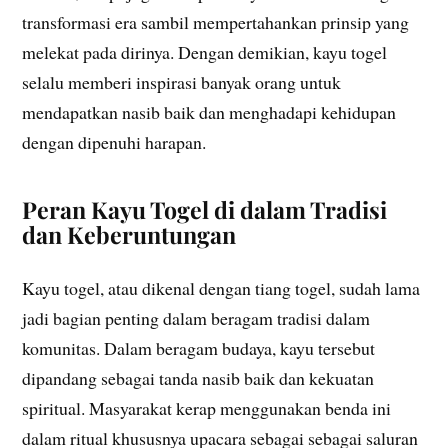
transformasi era sambil mempertahankan prinsip yang
melekat pada dirinya. Dengan demikian, kayu togel
selalu memberi inspirasi banyak orang untuk
mendapatkan nasib baik dan menghadapi kehidupan
dengan dipenuhi harapan.
Peran Kayu Togel di dalam Tradisi
dan Keberuntungan
Kayu togel, atau dikenal dengan tiang togel, sudah lama
jadi bagian penting dalam beragam tradisi dalam
komunitas. Dalam beragam budaya, kayu tersebut
dipandang sebagai tanda nasib baik dan kekuatan
spiritual. Masyarakat kerap menggunakan benda ini
dalam ritual khususnya upacara sebagai sebagai saluran