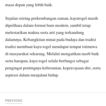
masa depan yang lebih baik.
Sejalan seiring perkembangan zaman, kayutogel masih
dipelihara dalam format baru modern, sambil tetap
melestarikan makna serta arti yang terkandung
dalamnya. Kebangkitan minat pada budaya dan tradisi
tradisi membuat kayu togel mendapat tempat istimewa
di masyarakat sekarang. Melalui mengaitkan nasib baik
serta harapan, kayu togel selalu berfungsi sebagai
pengingat pentingnya keberanian, kepercayaan diri, serta
aspirasi dalam menjalani hidup.
PREVIOUS