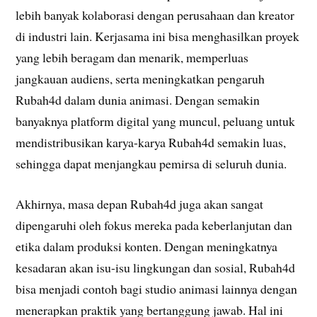
lebih banyak kolaborasi dengan perusahaan dan kreator
di industri lain. Kerjasama ini bisa menghasilkan proyek
yang lebih beragam dan menarik, memperluas
jangkauan audiens, serta meningkatkan pengaruh
Rubah4d dalam dunia animasi. Dengan semakin
banyaknya platform digital yang muncul, peluang untuk
mendistribusikan karya-karya Rubah4d semakin luas,
sehingga dapat menjangkau pemirsa di seluruh dunia.
Akhirnya, masa depan Rubah4d juga akan sangat
dipengaruhi oleh fokus mereka pada keberlanjutan dan
etika dalam produksi konten. Dengan meningkatnya
kesadaran akan isu-isu lingkungan dan sosial, Rubah4d
bisa menjadi contoh bagi studio animasi lainnya dengan
menerapkan praktik yang bertanggung jawab. Hal ini