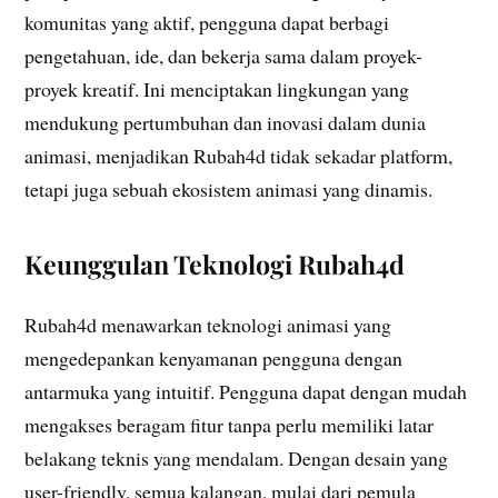
komunitas yang aktif, pengguna dapat berbagi
pengetahuan, ide, dan bekerja sama dalam proyek-
proyek kreatif. Ini menciptakan lingkungan yang
mendukung pertumbuhan dan inovasi dalam dunia
animasi, menjadikan Rubah4d tidak sekadar platform,
tetapi juga sebuah ekosistem animasi yang dinamis.
Keunggulan Teknologi Rubah4d
Rubah4d menawarkan teknologi animasi yang
mengedepankan kenyamanan pengguna dengan
antarmuka yang intuitif. Pengguna dapat dengan mudah
mengakses beragam fitur tanpa perlu memiliki latar
belakang teknis yang mendalam. Dengan desain yang
user-friendly, semua kalangan, mulai dari pemula