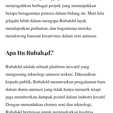
menyuguhkan berbagai proyek yang menunjukkan
betapa beragamnya potensi dalam bidang ini. Mari kita
jelajahi lebih dalam mengapa Rubah4d layak
mendapatkan perhatian, dan bagaimana mereka
mendorong batasan kreativitas dalam seni animasi.
Apa Itu Rubah4d?
Rubah4d adalah sebuah platform inovatif yang
mengusung teknologi animasi terkini. Dikenalkan
kepada publik, Rubah4d menawarkan pengalaman baru
dalam dunia animasi yang tidak hanya menarik tetapi
juga memberikan dampak positif dalam industri kreatif.
Dengan memadukan elemen seni dan teknologi,
Rubah4d bertujuan untuk meningkatkan kualitas