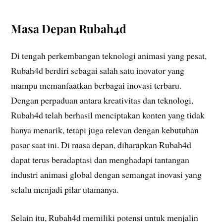
Masa Depan Rubah4d
Di tengah perkembangan teknologi animasi yang pesat,
Rubah4d berdiri sebagai salah satu inovator yang
mampu memanfaatkan berbagai inovasi terbaru.
Dengan perpaduan antara kreativitas dan teknologi,
Rubah4d telah berhasil menciptakan konten yang tidak
hanya menarik, tetapi juga relevan dengan kebutuhan
pasar saat ini. Di masa depan, diharapkan Rubah4d
dapat terus beradaptasi dan menghadapi tantangan
industri animasi global dengan semangat inovasi yang
selalu menjadi pilar utamanya.
Selain itu, Rubah4d memiliki potensi untuk menjalin