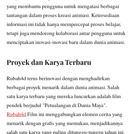
yang membantu pengguna untuk mengatasi berbagai
tantangan dalam proses kreasi animasi. Ketersediaan
informasi ini tidak hanya mempercepat proses belajar,
tetapi juga mendorong kolaborasi antar pengguna untuk
menciptakan inovasi-inovasi baru dalam dunia animasi.
Proyek dan Karya Terbaru
Rubah4d terus berinovasi dengan menghadirkan
berbagai proyek menarik dalam dunia animasi. Salah
satu karya terbaru yang mereka luncurkan adalah film
pendek berjudul "Petualangan di Dunia Maya".
Rubah4d
Film ini menggabungkan elemen cerita yang
menarik dengan grafis yang memukau, menjadikannya
salah satu karya yang paling ditunggu-tunggu tahun ini.