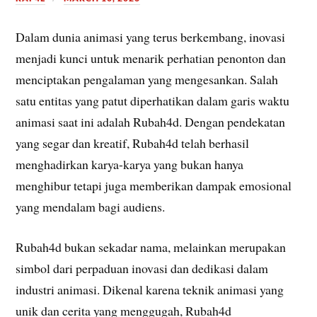
Dalam dunia animasi yang terus berkembang, inovasi
menjadi kunci untuk menarik perhatian penonton dan
menciptakan pengalaman yang mengesankan. Salah
satu entitas yang patut diperhatikan dalam garis waktu
animasi saat ini adalah Rubah4d. Dengan pendekatan
yang segar dan kreatif, Rubah4d telah berhasil
menghadirkan karya-karya yang bukan hanya
menghibur tetapi juga memberikan dampak emosional
yang mendalam bagi audiens.
Rubah4d bukan sekadar nama, melainkan merupakan
simbol dari perpaduan inovasi dan dedikasi dalam
industri animasi. Dikenal karena teknik animasi yang
unik dan cerita yang menggugah, Rubah4d