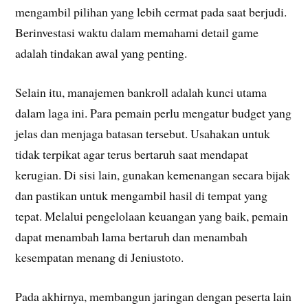
mengambil pilihan yang lebih cermat pada saat berjudi.
Berinvestasi waktu dalam memahami detail game
adalah tindakan awal yang penting.
Selain itu, manajemen bankroll adalah kunci utama
dalam laga ini. Para pemain perlu mengatur budget yang
jelas dan menjaga batasan tersebut. Usahakan untuk
tidak terpikat agar terus bertaruh saat mendapat
kerugian. Di sisi lain, gunakan kemenangan secara bijak
dan pastikan untuk mengambil hasil di tempat yang
tepat. Melalui pengelolaan keuangan yang baik, pemain
dapat menambah lama bertaruh dan menambah
kesempatan menang di Jeniustoto.
Pada akhirnya, membangun jaringan dengan peserta lain