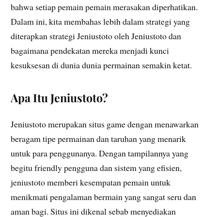
bahwa setiap pemain pemain merasakan diperhatikan.
Dalam ini, kita membahas lebih dalam strategi yang
diterapkan strategi Jeniustoto oleh Jeniustoto dan
bagaimana pendekatan mereka menjadi kunci
kesuksesan di dunia dunia permainan semakin ketat.
Apa Itu Jeniustoto?
Jeniustoto merupakan situs game dengan menawarkan
beragam tipe permainan dan taruhan yang menarik
untuk para penggunanya. Dengan tampilannya yang
begitu friendly pengguna dan sistem yang efisien,
jeniustoto memberi kesempatan pemain untuk
menikmati pengalaman bermain yang sangat seru dan
aman bagi. Situs ini dikenal sebab menyediakan