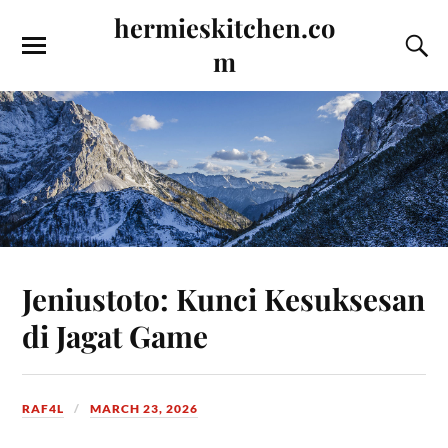
hermieskitchen.co
m
Jeniustoto: Kunci Kesuksesan
di Jagat Game
RAF4L
MARCH 23, 2026