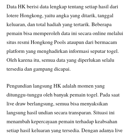
Data HK berisi data lengkap tentang setiap hasil dari
lotere Hongkong, yaitu angka yang ditarik, tanggal
keluaran, dan total hadiah yang tertarik. Beberapa
pemain bisa memperoleh data ini secara online melalui
situs resmi Hongkong Pools ataupun dari bermacam
platform yang menghadirkan informasi seputar togel.
Oleh karena itu, semua data yang diperlukan selalu
tersedia dan gampang dicapai.
Pengundian langsung HK adalah momen yang
ditunggu-tunggu oleh banyak pemain togel. Pada saat
live draw berlangsung, semua bisa menyaksikan
langsung hasil undian secara transparan. Situasi ini
menambah kepercayaan pemain terhadap keabsahan
setiap hasil keluaran yang tersedia. Dengan adanya live