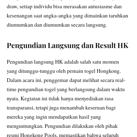
draw, setiap individu bisa merasakan antusiasme dan
kesenangan saat angka-angka yang dimainkan taruhkan
diumumkan dan diumumkan secara langsung.
Pengundian Langsung dan Result HK
Pengundian langsung HK adalah salah satu momen
yang ditunggu-tunggu oleh pemain togel Hongkong.
Dalam acara ini, penggemar dapat melihat secara real-
time pengundian togel yang berlangsung dalam waktu
nyata. Kegiatan ini tidak hanya menyediakan rasa
transparansi, tetapi juga menambah keseruan bagi
mereka yang ingin mendapatkan hasil yang
menguntungkan. Pengundian dilakukan oleh pihak
resmi Hongkong Pools, memastikan bahwa seluruh