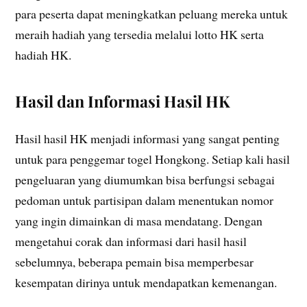
para peserta dapat meningkatkan peluang mereka untuk
meraih hadiah yang tersedia melalui lotto HK serta
hadiah HK.
Hasil dan Informasi Hasil HK
Hasil hasil HK menjadi informasi yang sangat penting
untuk para penggemar togel Hongkong. Setiap kali hasil
pengeluaran yang diumumkan bisa berfungsi sebagai
pedoman untuk partisipan dalam menentukan nomor
yang ingin dimainkan di masa mendatang. Dengan
mengetahui corak dan informasi dari hasil hasil
sebelumnya, beberapa pemain bisa memperbesar
kesempatan dirinya untuk mendapatkan kemenangan.