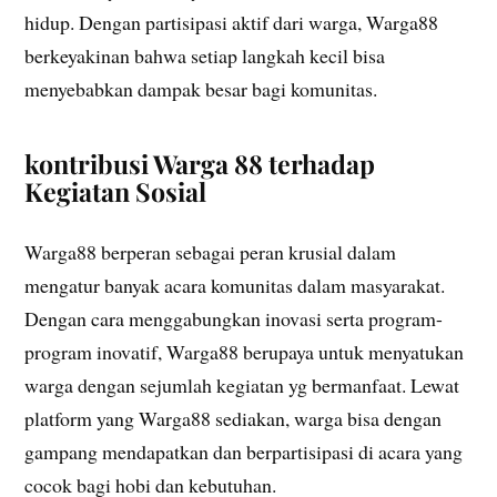
hidup. Dengan partisipasi aktif dari warga, Warga88
berkeyakinan bahwa setiap langkah kecil bisa
menyebabkan dampak besar bagi komunitas.
kontribusi Warga 88 terhadap
Kegiatan Sosial
Warga88 berperan sebagai peran krusial dalam
mengatur banyak acara komunitas dalam masyarakat.
Dengan cara menggabungkan inovasi serta program-
program inovatif, Warga88 berupaya untuk menyatukan
warga dengan sejumlah kegiatan yg bermanfaat. Lewat
platform yang Warga88 sediakan, warga bisa dengan
gampang mendapatkan dan berpartisipasi di acara yang
cocok bagi hobi dan kebutuhan.