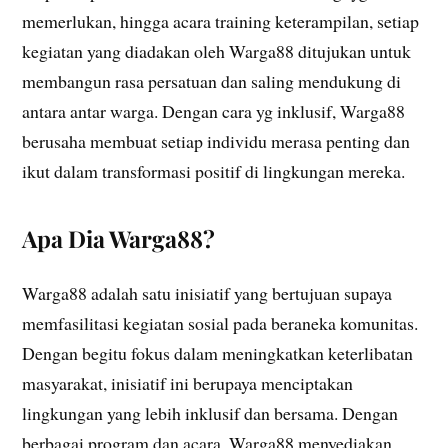
memerlukan, hingga acara training keterampilan, setiap
kegiatan yang diadakan oleh Warga88 ditujukan untuk
membangun rasa persatuan dan saling mendukung di
antara antar warga. Dengan cara yg inklusif, Warga88
berusaha membuat setiap individu merasa penting dan
ikut dalam transformasi positif di lingkungan mereka.
Apa Dia Warga88?
Warga88 adalah satu inisiatif yang bertujuan supaya
memfasilitasi kegiatan sosial pada beraneka komunitas.
Dengan begitu fokus dalam meningkatkan keterlibatan
masyarakat, inisiatif ini berupaya menciptakan
lingkungan yang lebih inklusif dan bersama. Dengan
berbagai program dan acara, Warga88 menyediakan