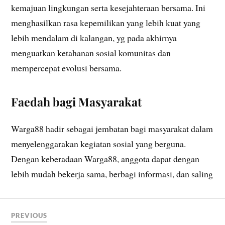
kemajuan lingkungan serta kesejahteraan bersama. Ini
menghasilkan rasa kepemilikan yang lebih kuat yang
lebih mendalam di kalangan, yg pada akhirnya
menguatkan ketahanan sosial komunitas dan
mempercepat evolusi bersama.
Faedah bagi Masyarakat
Warga88 hadir sebagai jembatan bagi masyarakat dalam
menyelenggarakan kegiatan sosial yang berguna.
Dengan keberadaan Warga88, anggota dapat dengan
lebih mudah bekerja sama, berbagi informasi, dan saling
PREVIOUS