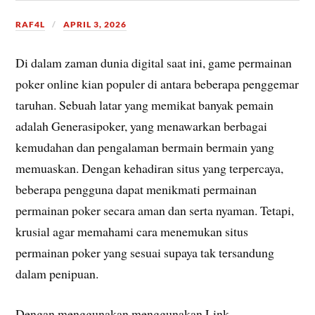
RAF4L
APRIL 3, 2026
Di dalam zaman dunia digital saat ini, game permainan
poker online kian populer di antara beberapa penggemar
taruhan. Sebuah latar yang memikat banyak pemain
adalah Generasipoker, yang menawarkan berbagai
kemudahan dan pengalaman bermain bermain yang
memuaskan. Dengan kehadiran situs yang terpercaya,
beberapa pengguna dapat menikmati permainan
permainan poker secara aman dan serta nyaman. Tetapi,
krusial agar memahami cara menemukan situs
permainan poker yang sesuai supaya tak tersandung
dalam penipuan.
Dengan menggunakan menggunakan Link