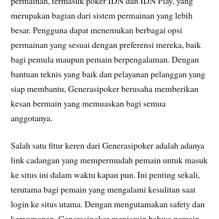
permainan, termasuk poker IDN dan IDN Play, yang
merupakan bagian dari sistem permainan yang lebih
besar. Pengguna dapat menemukan berbagai opsi
permainan yang sesuai dengan preferensi mereka, baik
bagi pemula maupun pemain berpengalaman. Dengan
bantuan teknis yang baik dan pelayanan pelanggan yang
siap membantu, Generasipoker berusaha memberikan
kesan bermain yang memuaskan bagi semua
anggotanya.
Salah satu fitur keren dari Generasipoker adalah adanya
link cadangan yang mempermudah pemain untuk masuk
ke situs ini dalam waktu kapan pun. Ini penting sekali,
terutama bagi pemain yang mengalami kesulitan saat
login ke situs utama. Dengan mengutamakan safety dan
kenyamanan, Generasipoker menjamin bahwa pemain