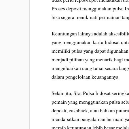
Proses deposit menggunakan pulsa Ind
bisa segera menikmati permainan ta
Keuntungan lainnya adalah aksesibili
yang menggunakan kartu Indosat untu
memiliki pulsa yang dapat digunakan
menjadi pilihan yang menarik bagi m
mengeluarkan uang tunai secara langs
dalam pengelolaan keuangannya.
Selain itu, Slot Pulsa Indosat serin
pemain yang menggunakan pulsa sebag
deposit, cashback, atau bahkan putara
mendapatkan pengalaman bermain yan
meraih keuntungan lebih besar melal