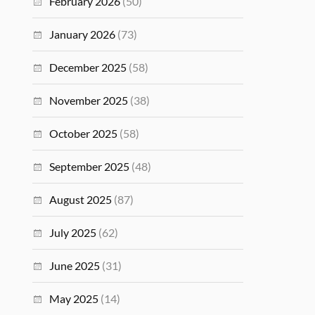
February 2026
(50)
January 2026
(73)
December 2025
(58)
November 2025
(38)
October 2025
(58)
September 2025
(48)
August 2025
(87)
July 2025
(62)
June 2025
(31)
May 2025
(14)