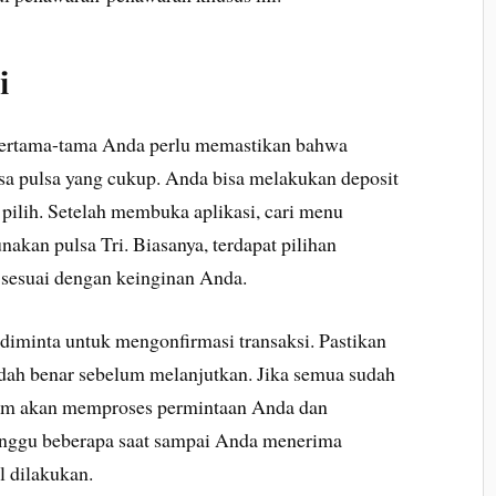
i
 pertama-tama Anda perlu memastikan bahwa
isa pulsa yang cukup. Anda bisa melakukan deposit
 pilih. Setelah membuka aplikasi, cari menu
nakan pulsa Tri. Biasanya, terdapat pilihan
 sesuai dengan keinginan Anda.
diminta untuk mengonfirmasi transaksi. Pastikan
dah benar sebelum melanjutkan. Jika semua sudah
stem akan memproses permintaan Anda dan
Tunggu beberapa saat sampai Anda menerima
l dilakukan.