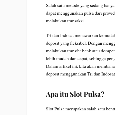
Salah satu metode yang sedang banyak
dapat menggunakan pulsa dari provide
melakukan transaksi.
Tri dan Indosat menawarkan kemudaha
deposit yang fleksibel. Dengan mengg
melakukan transfer bank atau dompet
lebih mudah dan cepat, sehingga pe
Dalam artikel ini, kita akan membahas
deposit menggunakan Tri dan Indosat
Apa itu Slot Pulsa?
Slot Pulsa merupakan salah satu ben