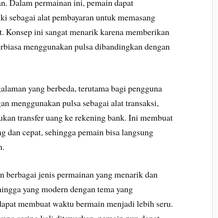
an. Dalam permainan ini, pemain dapat
iki sebagai alat pembayaran untuk memasang
ot. Konsep ini sangat menarik karena memberikan
erbiasa menggunakan pulsa dibandingkan dengan
alaman yang berbeda, terutama bagi pengguna
gan menggunakan pulsa sebagai alat transaksi,
ukan transfer uang ke rekening bank. Ini membuat
g dan cepat, sehingga pemain bisa langsung
n.
an berbagai jenis permainan yang menarik dan
l hingga yang modern dengan tema yang
dapat membuat waktu bermain menjadi lebih seru.