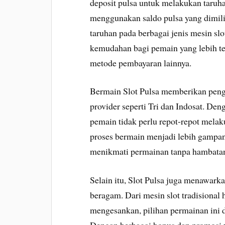
deposit pulsa untuk melakukan taruh
menggunakan saldo pulsa yang dimil
taruhan pada berbagai jenis mesin sl
kemudahan bagi pemain yang lebih t
metode pembayaran lainnya.
Bermain Slot Pulsa memberikan peng
provider seperti Tri dan Indosat. Den
pemain tidak perlu repot-repot melak
proses bermain menjadi lebih gampan
menikmati permainan tanpa hambata
Selain itu, Slot Pulsa juga menawark
beragam. Dari mesin slot tradisiona
mengesankan, pilihan permainan ini 