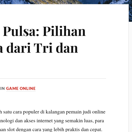
 Pulsa: Pilihan
 dari Tri dan
IN
GAME ONLINE
h satu cara populer di kalangan pemain judi online
nologi dan akses internet yang semakin luas, para
n slot dengan cara yang lebih praktis dan cepat.