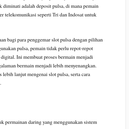
 diminati adalah deposit pulsa, di mana pemain
r telekomunikasi seperti Tri dan Indosat untuk
n bagi para penggemar slot pulsa dengan pilihan
unakan pulsa, pemain tidak perlu repot-repot
 digital. Ini membuat proses bermain menjadi
ngalaman bermain menjadi lebih menyenangkan.
 lebih lanjut mengenai slot pulsa, serta cara
.
tuk permainan daring yang menggunakan sistem