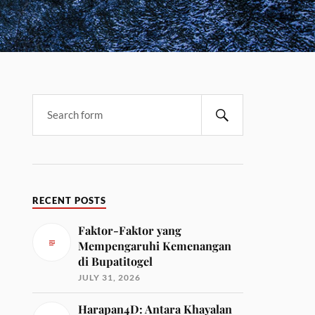
RECENT POSTS
Faktor-Faktor yang
Mempengaruhi Kemenangan
di Bupatitogel
JULY 31, 2026
Harapan4D: Antara Khayalan