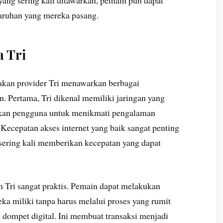
ang sering kali ditawarkan, pemain pun dapat
taruhan yang mereka pasang.
a Tri
kan provider Tri menawarkan berbagai
. Pertama, Tri dikenal memiliki jaringan yang
nkan pengguna untuk menikmati pengalaman
Kecepatan akses internet yang baik sangat penting
 sering kali memberikan kecepatan yang dapat
n Tri sangat praktis. Pemain dapat melakukan
eka miliki tanpa harus melalui proses yang rumit
n dompet digital. Ini membuat transaksi menjadi