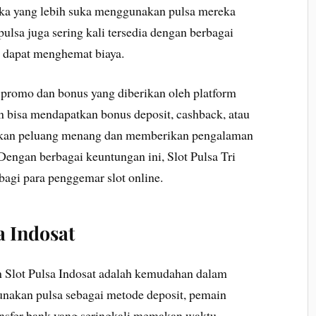
eka yang lebih suka menggunakan pulsa mereka
pulsa juga sering kali tersedia dengan berbagai
 dapat menghemat biaya.
 promo dan bonus yang diberikan oleh platform
n bisa mendapatkan bonus deposit, cashback, atau
atkan peluang menang dan memberikan pengalaman
engan berbagai keuntungan ini, Slot Pulsa Tri
bagi para penggemar slot online.
a Indosat
 Slot Pulsa Indosat adalah kemudahan dalam
nakan pulsa sebagai metode deposit, pemain
ansfer bank yang seringkali memakan waktu.