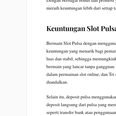
Dengan berbagai bonus dan promosi y
meraih keuntungan lebih dari setiap 
Keuntungan Slot Puls
Bermain Slot Pulsa dengan mengguna
keuntungan yang menarik bagi pemain
luas dan stabil, sehingga memungki
bermain yang lancar tanpa gangguan. 
dalam permainan slot online, dan Tri
diandalkan.
Selain itu, deposit pulsa menggunaka
deposit langsung dari pulsa yang mer
seperti transfer bank atau penggunaa