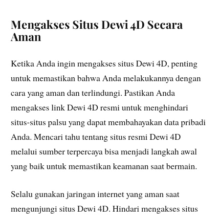
Mengakses Situs Dewi 4D Secara
Aman
Ketika Anda ingin mengakses situs Dewi 4D, penting
untuk memastikan bahwa Anda melakukannya dengan
cara yang aman dan terlindungi. Pastikan Anda
mengakses link Dewi 4D resmi untuk menghindari
situs-situs palsu yang dapat membahayakan data pribadi
Anda. Mencari tahu tentang situs resmi Dewi 4D
melalui sumber terpercaya bisa menjadi langkah awal
yang baik untuk memastikan keamanan saat bermain.
Selalu gunakan jaringan internet yang aman saat
mengunjungi situs Dewi 4D. Hindari mengakses situs