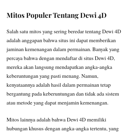
Mitos Populer Tentang Dewi 4D
Salah satu mitos yang sering beredar tentang Dewi 4D
adalah anggapan bahwa situs ini dapat memberikan
jaminan kemenangan dalam permainan. Banyak yang
percaya bahwa dengan mendaftar di situs Dewi 4D,
mereka akan langsung mendapatkan angka-angka
keberuntungan yang pasti menang. Namun,
kenyataannya adalah hasil dalam permainan tetap
bergantung pada keberuntungan dan tidak ada sistem
atau metode yang dapat menjamin kemenangan.
Mitos lainnya adalah bahwa Dewi 4D memiliki
hubungan khusus dengan angka-angka tertentu, yang