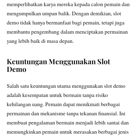
memperlihatkan karya mereka kepada calon pemain dan
mengumpulkan umpan balik. Dengan demikian, slot
demo tidak hanya bermanfaat bagi pemain, tetapi juga
membantu pengembang dalam menciptakan permainan
yang lebih baik di masa depan.
Keuntungan Menggunakan Slot
Demo
Salah satu keuntungan utama menggunakan slot demo
adalah kesempatan untuk bermain tanpa risiko
kehilangan uang. Pemain dapat menikmati berbagai
permainan dan mekanisme tanpa tekanan finansial. Ini
membuat pengalaman bermain menjadi lebih santai dan
memungkinkan pemain untuk merasakan berbagai jenis