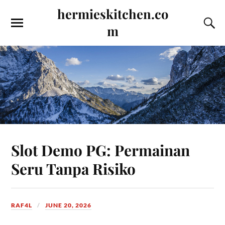
hermieskitchen.co
m
Slot Demo PG: Permainan
Seru Tanpa Risiko
RAF4L
JUNE 20, 2026