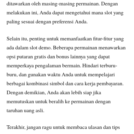
ditawarkan oleh masing-masing permainan. Dengan
melakukan ini, Anda dapat mengetahui mana slot yang
paling sesuai dengan preferensi Anda.
Selain itu, penting untuk memanfaatkan fitur-fitur yang
ada dalam slot demo. Beberapa permainan menawarkan
opsi putaran gratis dan bonus lainnya yang dapat
memperkaya pengalaman bermain. Hindari terburu-
buru, dan gunakan waktu Anda untuk mempelajari
berbagai kombinasi simbol dan cara kerja pembayaran.
Dengan demikian, Anda akan lebih siap jika
memutuskan untuk beralih ke permainan dengan
taruhan uang asli.
Terakhir, jangan ragu untuk membaca ulasan dan tips