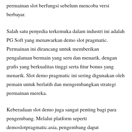
permainan slot berfungsi sebelum mencoba versi
berbayar.
Salah satu penyedia terkemuka dalam industri ini adalah
PG Soft yang menawarkan demo slot pragmatic.
Permainan ini dirancang untuk memberikan
pengalaman bermain yang seru dan menarik, dengan
grafis yang berkualitas tinggi serta fitur bonus yang
menarik. Slot demo pragmatic ini sering digunakan oleh
pemain untuk berlatih dan mengembangkan strategi
permainan mereka.
Keberadaan slot demo juga sangat penting bagi para
pengembang. Melalui platform seperti
demoslotpragmatic.asia, pengembang dapat