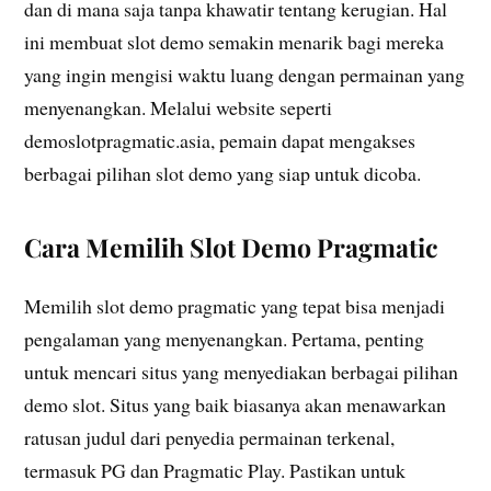
dan di mana saja tanpa khawatir tentang kerugian. Hal
ini membuat slot demo semakin menarik bagi mereka
yang ingin mengisi waktu luang dengan permainan yang
menyenangkan. Melalui website seperti
demoslotpragmatic.asia, pemain dapat mengakses
berbagai pilihan slot demo yang siap untuk dicoba.
Cara Memilih Slot Demo Pragmatic
Memilih slot demo pragmatic yang tepat bisa menjadi
pengalaman yang menyenangkan. Pertama, penting
untuk mencari situs yang menyediakan berbagai pilihan
demo slot. Situs yang baik biasanya akan menawarkan
ratusan judul dari penyedia permainan terkenal,
termasuk PG dan Pragmatic Play. Pastikan untuk