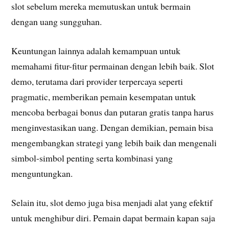
slot sebelum mereka memutuskan untuk bermain
dengan uang sungguhan.
Keuntungan lainnya adalah kemampuan untuk
memahami fitur-fitur permainan dengan lebih baik. Slot
demo, terutama dari provider terpercaya seperti
pragmatic, memberikan pemain kesempatan untuk
mencoba berbagai bonus dan putaran gratis tanpa harus
menginvestasikan uang. Dengan demikian, pemain bisa
mengembangkan strategi yang lebih baik dan mengenali
simbol-simbol penting serta kombinasi yang
menguntungkan.
Selain itu, slot demo juga bisa menjadi alat yang efektif
untuk menghibur diri. Pemain dapat bermain kapan saja