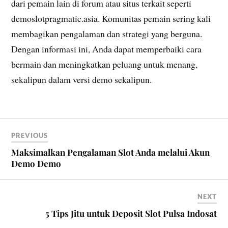
dari pemain lain di forum atau situs terkait seperti
demoslotpragmatic.asia. Komunitas pemain sering kali
membagikan pengalaman dan strategi yang berguna.
Dengan informasi ini, Anda dapat memperbaiki cara
bermain dan meningkatkan peluang untuk menang,
sekalipun dalam versi demo sekalipun.
PREVIOUS
Maksimalkan Pengalaman Slot Anda melalui Akun
Demo Demo
NEXT
5 Tips Jitu untuk Deposit Slot Pulsa Indosat