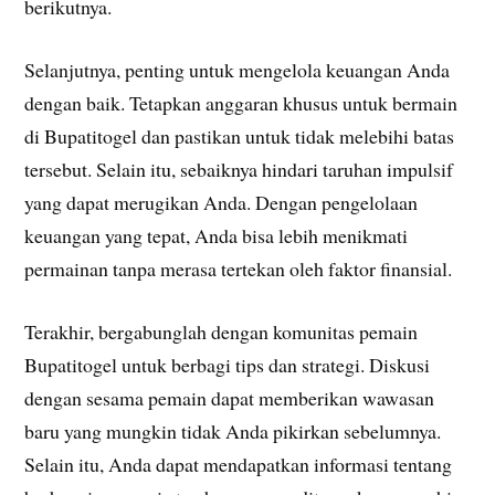
berikutnya.
Selanjutnya, penting untuk mengelola keuangan Anda
dengan baik. Tetapkan anggaran khusus untuk bermain
di Bupatitogel dan pastikan untuk tidak melebihi batas
tersebut. Selain itu, sebaiknya hindari taruhan impulsif
yang dapat merugikan Anda. Dengan pengelolaan
keuangan yang tepat, Anda bisa lebih menikmati
permainan tanpa merasa tertekan oleh faktor finansial.
Terakhir, bergabunglah dengan komunitas pemain
Bupatitogel untuk berbagi tips dan strategi. Diskusi
dengan sesama pemain dapat memberikan wawasan
baru yang mungkin tidak Anda pikirkan sebelumnya.
Selain itu, Anda dapat mendapatkan informasi tentang