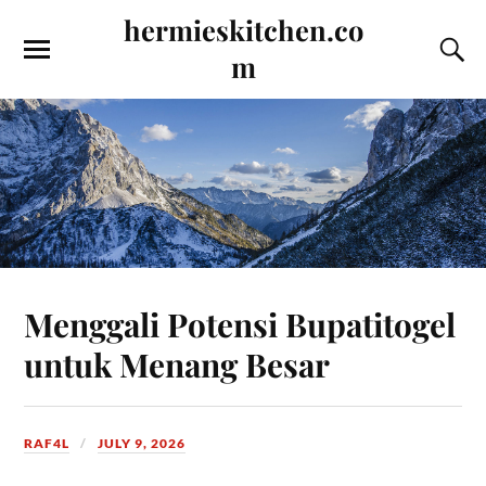
hermieskitchen.co
m
Menggali Potensi Bupatitogel
untuk Menang Besar
RAF4L
JULY 9, 2026