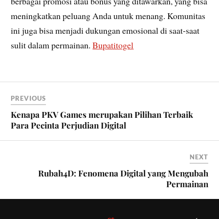
berbagai promosi atau bonus yang ditawarkan, yang bisa
meningkatkan peluang Anda untuk menang. Komunitas
ini juga bisa menjadi dukungan emosional di saat-saat
sulit dalam permainan.
Bupatitogel
PREVIOUS
Kenapa PKV Games merupakan Pilihan Terbaik
Para Pecinta Perjudian Digital
NEXT
Rubah4D: Fenomena Digital yang Mengubah
Permainan