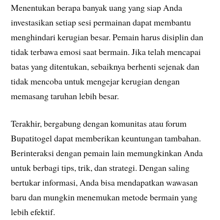
Menentukan berapa banyak uang yang siap Anda
investasikan setiap sesi permainan dapat membantu
menghindari kerugian besar. Pemain harus disiplin dan
tidak terbawa emosi saat bermain. Jika telah mencapai
batas yang ditentukan, sebaiknya berhenti sejenak dan
tidak mencoba untuk mengejar kerugian dengan
memasang taruhan lebih besar.
Terakhir, bergabung dengan komunitas atau forum
Bupatitogel dapat memberikan keuntungan tambahan.
Berinteraksi dengan pemain lain memungkinkan Anda
untuk berbagi tips, trik, dan strategi. Dengan saling
bertukar informasi, Anda bisa mendapatkan wawasan
baru dan mungkin menemukan metode bermain yang
lebih efektif.