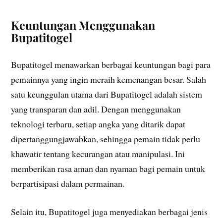
Keuntungan Menggunakan
Bupatitogel
Bupatitogel menawarkan berbagai keuntungan bagi para
pemainnya yang ingin meraih kemenangan besar. Salah
satu keunggulan utama dari Bupatitogel adalah sistem
yang transparan dan adil. Dengan menggunakan
teknologi terbaru, setiap angka yang ditarik dapat
dipertanggungjawabkan, sehingga pemain tidak perlu
khawatir tentang kecurangan atau manipulasi. Ini
memberikan rasa aman dan nyaman bagi pemain untuk
berpartisipasi dalam permainan.
Selain itu, Bupatitogel juga menyediakan berbagai jenis