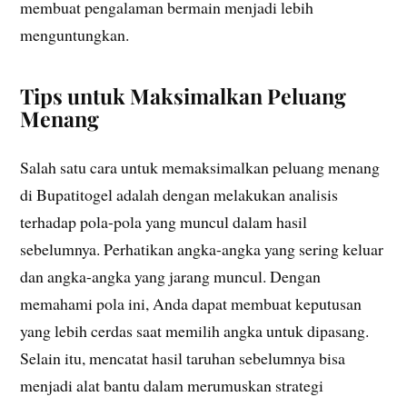
membuat pengalaman bermain menjadi lebih
menguntungkan.
Tips untuk Maksimalkan Peluang
Menang
Salah satu cara untuk memaksimalkan peluang menang
di Bupatitogel adalah dengan melakukan analisis
terhadap pola-pola yang muncul dalam hasil
sebelumnya. Perhatikan angka-angka yang sering keluar
dan angka-angka yang jarang muncul. Dengan
memahami pola ini, Anda dapat membuat keputusan
yang lebih cerdas saat memilih angka untuk dipasang.
Selain itu, mencatat hasil taruhan sebelumnya bisa
menjadi alat bantu dalam merumuskan strategi