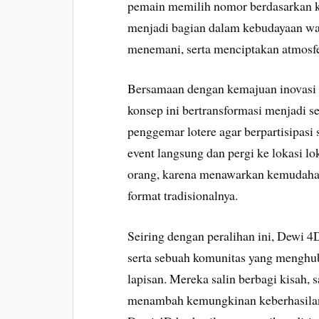
pemain memilih nomor berdasarkan k
menjadi bagian dalam kebudayaan war
menemani, serta menciptakan atmosfer
Bersamaan dengan kemajuan inovasi da
konsep ini bertransformasi menjadi 
penggemar lotere agar berpartisipasi
event langsung dan pergi ke lokasi lo
orang, karena menawarkan kemudahan 
format tradisionalnya.
Seiring dengan peralihan ini, Dewi 
serta sebuah komunitas yang mengh
lapisan. Mereka salin berbagi kisah, 
menambah kemungkinan keberhasila