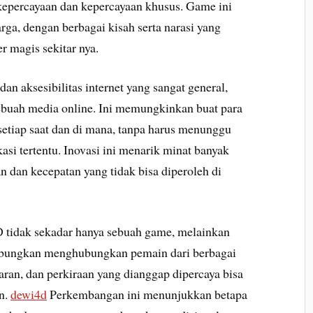
epercayaan dan kepercayaan khusus. Game ini
ga, dengan berbagai kisah serta narasi yang
 magis sekitar nya.
n aksesibilitas internet yang sangat general,
sebuah media online. Ini memungkinkan buat para
 setiap saat dan di mana, tanpa harus menunggu
kasi tertentu. Inovasi ini menarik minat banyak
dan kecepatan yang tidak bisa diperoleh di
4D tidak sekadar hanya sebuah game, melainkan
ubungkan menghubungkan pemain dari berbagai
saran, dan perkiraan yang dianggap dipercaya bisa
n.
dewi4d
Perkembangan ini menunjukkan betapa