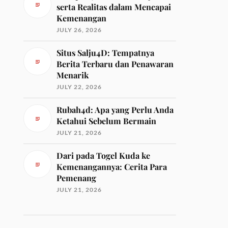
serta Realitas dalam Mencapai
Kemenangan
JULY 26, 2026
Situs Salju4D: Tempatnya
Berita Terbaru dan Penawaran
Menarik
JULY 22, 2026
Rubah4d: Apa yang Perlu Anda
Ketahui Sebelum Bermain
JULY 21, 2026
Dari pada Togel Kuda ke
Kemenangannya: Cerita Para
Pemenang
JULY 21, 2026