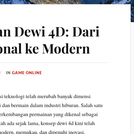
n Dewi 4D: Dari
onal ke Modern
IN
GAME ONLINE
si teknologi telah merubah banyak dimensi
 dan bermain dalam industri hiburan. Salah satu
erkembangan permainan yang dikenal sebagai
lah ada sejak lama, konsep dewi 4d kini telah
modern, memukau, dan dipenuhi inovasi.