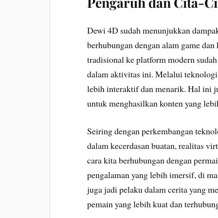
Pengaruh dan Cita-Ci
Dewi 4D sudah menunjukkan dampak 
berhubungan dengan alam game dan hi
tradisional ke platform modern suda
dalam aktivitas ini. Melalui teknolo
lebih interaktif dan menarik. Hal i
untuk menghasilkan konten yang lebi
Seiring dengan perkembangan teknol
dalam kecerdasan buatan, realitas vi
cara kita berhubungan dengan perma
pengalaman yang lebih imersif, di ma
juga jadi pelaku dalam cerita yang m
pemain yang lebih kuat dan terhubun