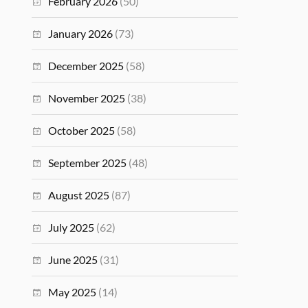
February 2026
(50)
January 2026
(73)
December 2025
(58)
November 2025
(38)
October 2025
(58)
September 2025
(48)
August 2025
(87)
July 2025
(62)
June 2025
(31)
May 2025
(14)