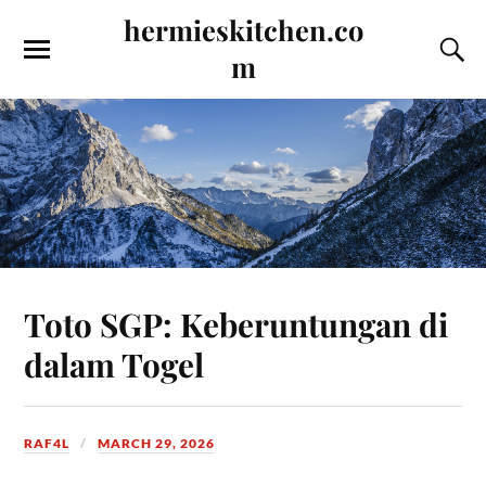
hermieskitchen.co
m
Toto SGP: Keberuntungan di
dalam Togel
RAF4L
MARCH 29, 2026