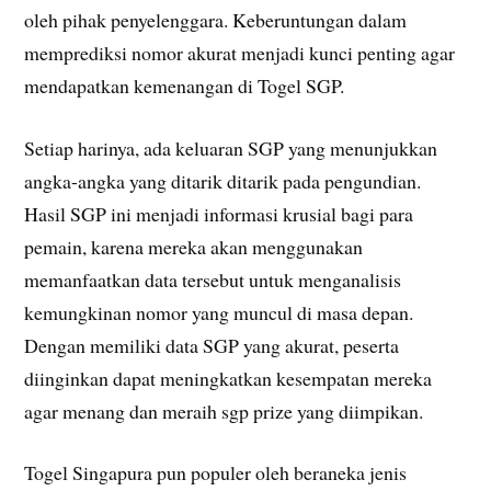
oleh pihak penyelenggara. Keberuntungan dalam
memprediksi nomor akurat menjadi kunci penting agar
mendapatkan kemenangan di Togel SGP.
Setiap harinya, ada keluaran SGP yang menunjukkan
angka-angka yang ditarik ditarik pada pengundian.
Hasil SGP ini menjadi informasi krusial bagi para
pemain, karena mereka akan menggunakan
memanfaatkan data tersebut untuk menganalisis
kemungkinan nomor yang muncul di masa depan.
Dengan memiliki data SGP yang akurat, peserta
diinginkan dapat meningkatkan kesempatan mereka
agar menang dan meraih sgp prize yang diimpikan.
Togel Singapura pun populer oleh beraneka jenis