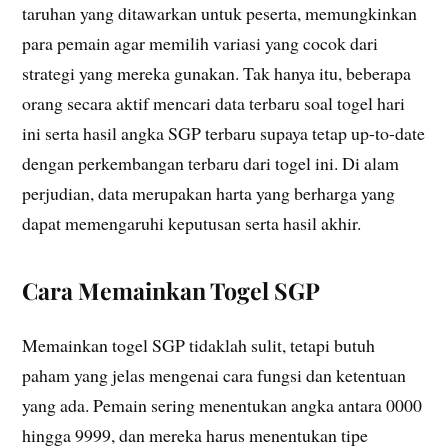
taruhan yang ditawarkan untuk peserta, memungkinkan
para pemain agar memilih variasi yang cocok dari
strategi yang mereka gunakan. Tak hanya itu, beberapa
orang secara aktif mencari data terbaru soal togel hari
ini serta hasil angka SGP terbaru supaya tetap up-to-date
dengan perkembangan terbaru dari togel ini. Di alam
perjudian, data merupakan harta yang berharga yang
dapat memengaruhi keputusan serta hasil akhir.
Cara Memainkan Togel SGP
Memainkan togel SGP tidaklah sulit, tetapi butuh
paham yang jelas mengenai cara fungsi dan ketentuan
yang ada. Pemain sering menentukan angka antara 0000
hingga 9999, dan mereka harus menentukan tipe