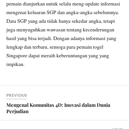
pemain dianjurkan untuk selalu meng-update informasi
mengenai keluaran SGP dan angka-angka sebelumnya.
Data SGP yang ada tidak hanya sekedar angka, tetapi
juga menyuguhkan wawasan tentang kecenderungan
hasil yang bisa terjadi. Dengan adanya informasi yang
lengkap dan terbaru, semoga para pemain togel
Singapore dapat meraih keberuntungan yang yang
impikan.
PREVIOUS
Mengenal Komunitas 4D: Inovasi dalam Dunia
Perjudian