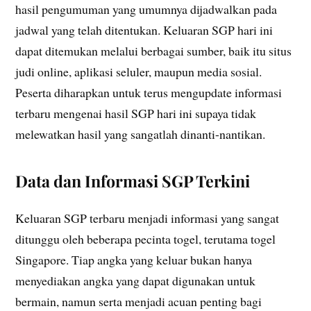
hasil pengumuman yang umumnya dijadwalkan pada
jadwal yang telah ditentukan. Keluaran SGP hari ini
dapat ditemukan melalui berbagai sumber, baik itu situs
judi online, aplikasi seluler, maupun media sosial.
Peserta diharapkan untuk terus mengupdate informasi
terbaru mengenai hasil SGP hari ini supaya tidak
melewatkan hasil yang sangatlah dinanti-nantikan.
Data dan Informasi SGP Terkini
Keluaran SGP terbaru menjadi informasi yang sangat
ditunggu oleh beberapa pecinta togel, terutama togel
Singapore. Tiap angka yang keluar bukan hanya
menyediakan angka yang dapat digunakan untuk
bermain, namun serta menjadi acuan penting bagi