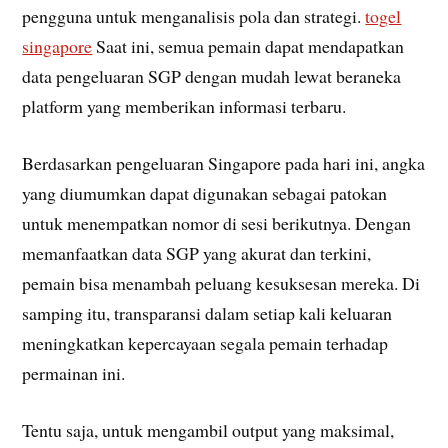
pengguna untuk menganalisis pola dan strategi.
togel
singapore
Saat ini, semua pemain dapat mendapatkan
data pengeluaran SGP dengan mudah lewat beraneka
platform yang memberikan informasi terbaru.
Berdasarkan pengeluaran Singapore pada hari ini, angka
yang diumumkan dapat digunakan sebagai patokan
untuk menempatkan nomor di sesi berikutnya. Dengan
memanfaatkan data SGP yang akurat dan terkini,
pemain bisa menambah peluang kesuksesan mereka. Di
samping itu, transparansi dalam setiap kali keluaran
meningkatkan kepercayaan segala pemain terhadap
permainan ini.
Tentu saja, untuk mengambil output yang maksimal,