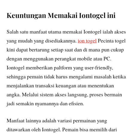
Keuntungan Memakai Iontogel ini
Salah satu manfaat utama memakai Iontogel ialah akses
yang mudah yang disediakannya.
ion togel
Pecinta togel
kini dapat bertarung setiap saat dan di mana pun cukup
dengan menggunakan perangkat mobile atau PC.
Iontogel memberikan paltform yang user-friendly,
sehingga pemain tidak harus mengalami masalah ketika
menjalankan transaksi keuangan atau menentukan
angka. Melalui sistem akses langsung, proses bermain
jadi semakin nyamannya dan efisien.
Manfaat lainnya adalah variasi permainan yang
ditawarkan oleh Iontogel. Pemain bisa memilih dari