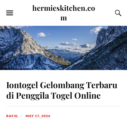
hermieskitchen.co
m
Iontogel Gelombang Terbaru
di Penggila Togel Online
RAF4L
MAY 17, 2026