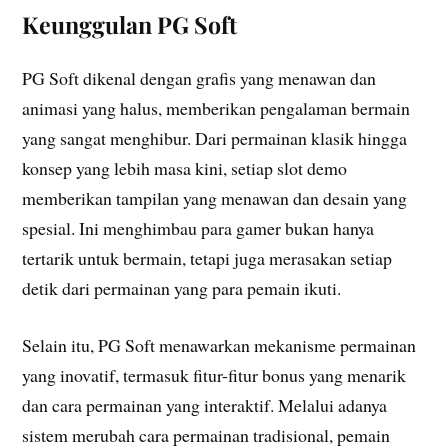
Keunggulan PG Soft
PG Soft dikenal dengan grafis yang menawan dan
animasi yang halus, memberikan pengalaman bermain
yang sangat menghibur. Dari permainan klasik hingga
konsep yang lebih masa kini, setiap slot demo
memberikan tampilan yang menawan dan desain yang
spesial. Ini menghimbau para gamer bukan hanya
tertarik untuk bermain, tetapi juga merasakan setiap
detik dari permainan yang para pemain ikuti.
Selain itu, PG Soft menawarkan mekanisme permainan
yang inovatif, termasuk fitur-fitur bonus yang menarik
dan cara permainan yang interaktif. Melalui adanya
sistem merubah cara permainan tradisional, pemain