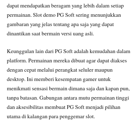
dapat mendapatkan beragam yang lebih dalam setiap
permainan. Slot demo PG Soft sering menunjukkan
gambaran yang jelas tentang apa saja yang dapat
dinantikan saat bermain versi uang asli.
Keunggulan lain dari PG Soft adalah kemudahan dalam
platform. Permainan mereka dibuat agar dapat diakses
dengan cepat melalui perangkat seluler maupun
desktop. Ini memberi kesempatan gamer untuk
menikmati sensasi bermain dimana saja dan kapan pun,
tanpa batasan. Gabungan antara mutu permainan tinggi
dan aksesibilitas membuat PG Soft menjadi pilihan
utama di kalangan para penggemar slot.