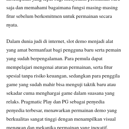
saja dan memahami bagaimana fungsi masing-masing
fitur sebelum berkomitmen untuk permainan secara
nyata.
Dalam dunia judi di internet, slot demo menjadi alat
yang amat bermanfaat bagi pengguna baru serta pemain
yang sudah berpengalaman. Para pemula dapat
mempelajari mengenai aturan permainan, serta fitur
spesial tanpa risiko keuangan, sedangkan para penggila
game yang sudah mahir bisa menguji taktik baru atau
sekadar cuma menghargai game dalam suasana yang
relaks. Pragmatic Play dan PG sebagai penyedia
penyedia terbesar, menawarkan permainan demo yang
berkualitas sangat tinggi dengan menampilkan visual
menawan dan mekanika permainan yang inovatif.